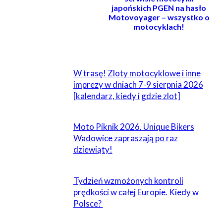
japońskich PGEN na hasło
Motovoyager – wszystko o
motocyklach!
POWIĄZANE
W trasę! Zloty motocyklowe i inne
imprezy w dniach 7-9 sierpnia 2026
[kalendarz, kiedy i gdzie zlot]
Moto Piknik 2026. Unique Bikers
Wadowice zapraszają po raz
dziewiąty!
Tydzień wzmożonych kontroli
prędkości w całej Europie. Kiedy w
Polsce?