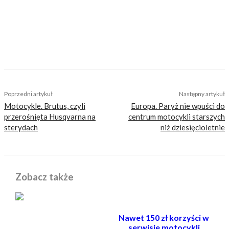
sobie z tego sprawę i… uważamy, że jest to nasz
atut. Nie znajdziesz u nas artykułów
nastawionych jedynie na kliki, nie wnoszących
niczego merytorycznego. Nasza maksyma to:
informować, radzić, bawić nie zaśmiecając
głów czytelników bezsensownymi treściami.
TAGS
c1500t
eicma
intruder
suzuki
Poprzedni artykuł
Następny artykuł
Motocykle. Brutus, czyli
Europa. Paryż nie wpuści do
przerośnięta Husqvarna na
centrum motocykli starszych
sterydach
niż dziesięcioletnie
Zobacz także
Nawet 150 zł korzyści w
serwisie motocykli