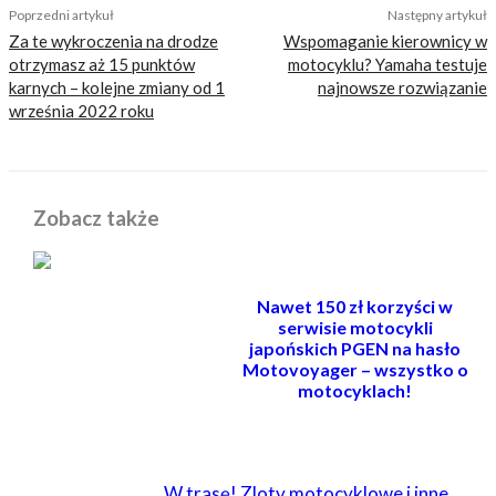
Poprzedni artykuł
Następny artykuł
Za te wykroczenia na drodze
Wspomaganie kierownicy w
otrzymasz aż 15 punktów
motocyklu? Yamaha testuje
karnych – kolejne zmiany od 1
najnowsze rozwiązanie
września 2022 roku
Zobacz także
Nawet 150 zł korzyści w
serwisie motocykli
japońskich PGEN na hasło
Motovoyager – wszystko o
motocyklach!
POWIĄZANE
W trasę! Zloty motocyklowe i inne