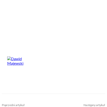
ale też jego niską wagą, jest to jedyne 2,85 kg. Pozwoli to
jeszcze większą swobodę w projektowaniu ramy. Możemy
więc liczyć na to, że najnowszą jednostkę zobaczymy w wielu
aplikacjach.
Yamaha PW S2
Spodobał Ci się artykuł? Podziel się nim!
Dawid Majewski
TAGS
e-bike
ebike
elektryk
rower elektryczny
yamaha
Poprzedni artykuł
Następny artykuł