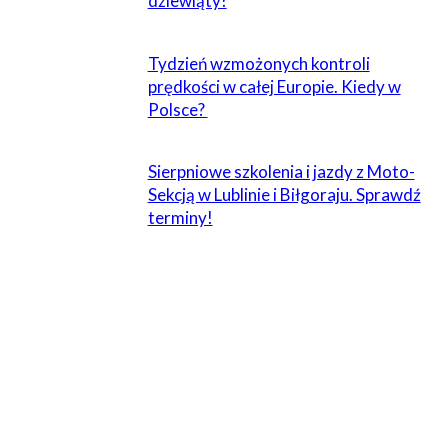
dziewiąty!
Tydzień wzmożonych kontroli
prędkości w całej Europie. Kiedy w
Polsce?
Sierpniowe szkolenia i jazdy z Moto-
Sekcją w Lublinie i Biłgoraju. Sprawdź
terminy!
ZOSTAW ODPOWIEDŹ
Komentarz: