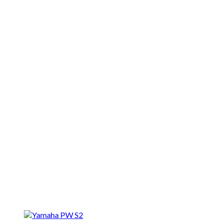
Motocykle nowe
Motocykle używane
Akcesoria
Porady
Newsy
Krajowe
Międzynarodowe
Sport
Ekstra
Felietony
Wywiady
Quizy
Galerie
Video
Rowery
Elektryczne
Yamaha PW S2 - nowy układ napędowy do e-bike'ów/rowerów
elektrycznych