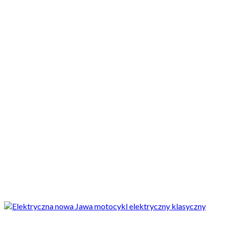
Motocykle nowe
Motocykle używane
Akcesoria
Porady
Newsy
Krajowe
Międzynarodowe
Sport
Ekstra
Felietony
Wywiady
Quizy
Galerie
Video
Rowery
ciekawostki
Nowa Jawa Mahindry… na prąd? Mamy mieszane uczucia...