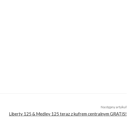
 non est disputandum.
ię mijanymi widokami. Miłośnik prostych, klasycznych maszyn, potrafiący
raz samotne ucieczki od cywilizacji, hałasu i zgiełku. Dlatego też chętnie
Następny artykuł
Liberty 125 & Medley 125 teraz z kufrem centralnym GRATIS!