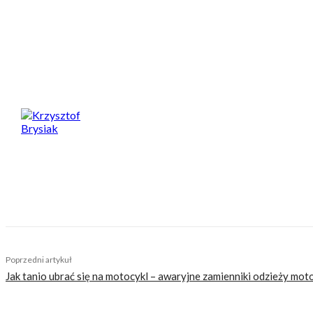
połączenie klasycznego motocykla z nowoczesnym designem. Oso
Planuje się, że elektryczne Jawy trafią do sprzedaży najwcześnie
Spodobał Ci się artykuł? Podziel się nim!
Krzysztof Brysiak
Pasją motocyklową zarażony od dziecka, kiedy to wyo
zachwycić się również nowoczesnym designem, w szcz
odkrywa wschodnie tereny Polski. W podróży nie rozst
TAGS
indyjska jawa
jawa
motocykle elektryczne
motocykle na
Poprzedni artykuł
Jak tanio ubrać się na motocykl – awaryjne zamienniki odzieży mo