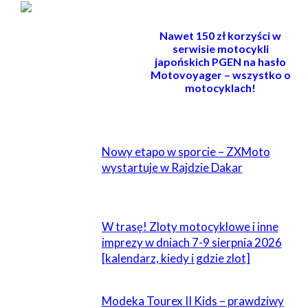
Nawet 150 zł korzyści w
serwisie motocykli
japońskich PGEN na hasło
Motovoyager – wszystko o
motocyklach!
POWIĄZANE
Nowy etapo w sporcie – ZXMoto
wystartuje w Rajdzie Dakar
W trasę! Zloty motocyklowe i inne
imprezy w dniach 7-9 sierpnia 2026
[kalendarz, kiedy i gdzie zlot]
Modeka Tourex II Kids – prawdziwy