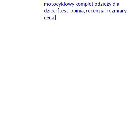
motocyklowy komplet odzieży dla
dzieci [test, opinia, recenzja, rozmiary,
cena]
ZOSTAW ODPOWIEDŹ
Komentarz:
Proszę wpisać swój komentarz!
Nazwa:*
Proszę podać swoje imię tutaj
E-
mail:*
Wpisałeś nieprawidłowy adres e-mail!
Wpisz tutaj swój adres e-mail
Strona