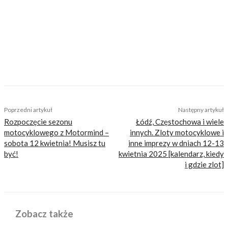
jesteśmy serwisem dla każdego, zdajemy
sobie z tego sprawę i… uważamy, że jest to nasz
atut. Nie znajdziesz u nas artykułów
nastawionych jedynie na kliki, nie wnoszących
niczego merytorycznego. Nasza maksyma to:
informować, radzić, bawić nie zaśmiecając
głów czytelników bezsensownymi treściami.
TAGS
kierowcy
odbieranie prawa jazdy
odbieranie uprawnień
prawo jazdy
seniorzy
starsi
starzy
utrata
Poprzedni artykuł
Następny artykuł
Rozpoczęcie sezonu
Łódź, Częstochowa i wiele
motocyklowego z Motormind –
innych. Zloty motocyklowe i
sobota 12 kwietnia! Musisz tu
inne imprezy w dniach 12-13
być!
kwietnia 2025 [kalendarz, kiedy
i gdzie zlot]
Zobacz także