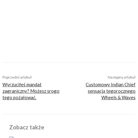
wyprawy w małym, kilkuosobowym gronie oraz
samotne ucieczki od cywilizacji, hałasu i
zgiełku. Dlatego też chętnie odkrywa
wschodnie tereny Polski. W podróży nie
rozstaje się z aparatem, bo fotografia to jego
drugie hobby.
TAGS
motocykl dniepr
motocykl radziecki
motocykl rosyjski
motocykl ukraiński
motocykl z koszem
motocykl z silnikiem bokser
motocykl z wózkiem bocznym
silnik bokser
Poprzedni artykuł
Następny artykuł
Wyrzuciłeś mandat
Customowy Indian Chief
zagraniczny? Możesz srogo
sensacją tegorocznego
tego pożałować.
Wheels & Waves
Zobacz także