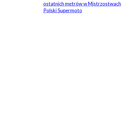
ostatnich metrów w Mistrzostwach
Polski Supermoto
ZOSTAW ODPOWIEDŹ
Komentarz:
Proszę wpisać swój komentarz!
Nazwa:*
Proszę podać swoje imię tutaj
E-
mail:*
Wpisałeś nieprawidłowy adres e-mail!
Wpisz tutaj swój adres e-mail
Strona