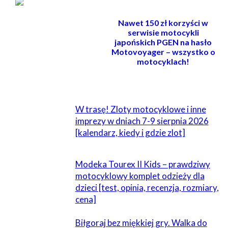
Nawet 150 zł korzyści w
serwisie motocykli
japońskich PGEN na hasło
Motovoyager – wszystko o
motocyklach!
POWIĄZANE
W trasę! Zloty motocyklowe i inne
imprezy w dniach 7-9 sierpnia 2026
[kalendarz, kiedy i gdzie zlot]
Modeka Tourex II Kids – prawdziwy
motocyklowy komplet odzieży dla
dzieci [test, opinia, recenzja, rozmiary,
cena]
Biłgoraj bez miękkiej gry. Walka do