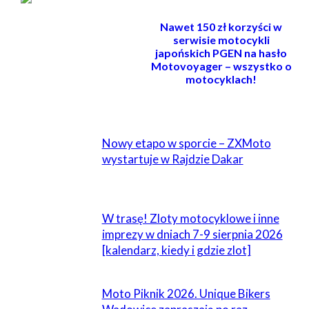
Nawet 150 zł korzyści w
serwisie motocykli
japońskich PGEN na hasło
Motovoyager – wszystko o
motocyklach!
POWIĄZANE
Nowy etapo w sporcie – ZXMoto
wystartuje w Rajdzie Dakar
W trasę! Zloty motocyklowe i inne
imprezy w dniach 7-9 sierpnia 2026
[kalendarz, kiedy i gdzie zlot]
Moto Piknik 2026. Unique Bikers