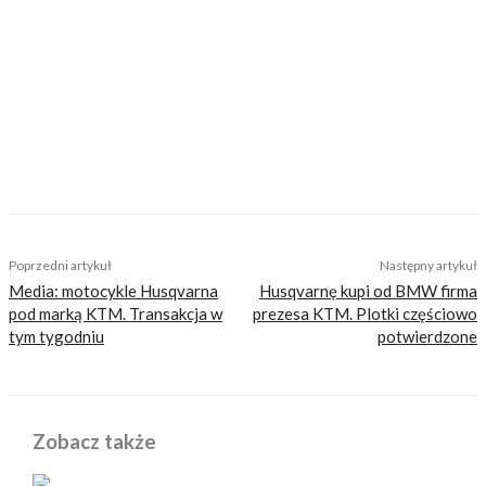
Motocykliści, którzy w Internecie szukają
inteligentnej rozrywki, konkretnych porad lub
inspiracji do wyjazdów motocyklowych. Nie
jesteśmy serwisem dla każdego, zdajemy
sobie z tego sprawę i… uważamy, że jest to nasz
atut. Nie znajdziesz u nas artykułów
nastawionych jedynie na kliki, nie wnoszących
niczego merytorycznego. Nasza maksyma to:
informować, radzić, bawić nie zaśmiecając
głów czytelników bezsensownymi treściami.
TAGS
bezpieczenstwo
bmw
usa
Poprzedni artykuł
Następny artykuł
Media: motocykle Husqvarna
Husqvarnę kupi od BMW firma
pod marką KTM. Transakcja w
prezesa KTM. Plotki częściowo
tym tygodniu
potwierdzone
Zobacz także