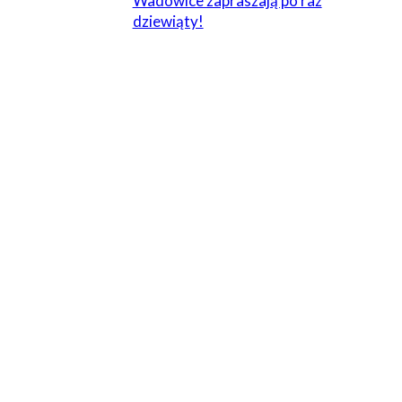
Wadowice zapraszają po raz
dziewiąty!
1 KOMENTARZ
Igor
31 stycznia 2013 W 21:14
Ciekaw jestem czy kiedykolwiek usłyszę u siebie w
jednostce o takim szkoleniu dla nas „zielonych
motocyklistów” a sporo nas to prawda :)
Odpowiedz
ZOSTAW ODPOWIEDŹ
Komentarz: