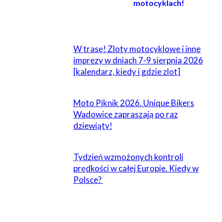
motocyklach!
POWIĄZANE
W trasę! Zloty motocyklowe i inne
imprezy w dniach 7-9 sierpnia 2026
[kalendarz, kiedy i gdzie zlot]
Moto Piknik 2026. Unique Bikers
Wadowice zapraszają po raz
dziewiąty!
Tydzień wzmożonych kontroli
prędkości w całej Europie. Kiedy w
Polsce?
ZOSTAW ODPOWIEDŹ