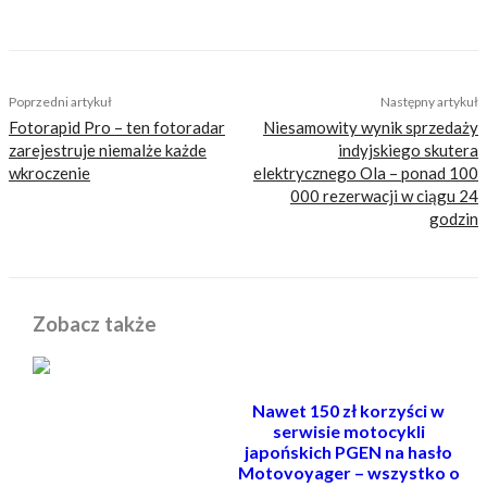
TAGS
ktm
ktm rc 8c
rc 8c
Poprzedni artykuł
Następny artykuł
Fotorapid Pro – ten fotoradar
Niesamowity wynik sprzedaży
zarejestruje niemalże każde
indyjskiego skutera
wkroczenie
elektrycznego Ola – ponad 100
000 rezerwacji w ciągu 24
godzin
Zobacz także
Nawet 150 zł korzyści w
serwisie motocykli
japońskich PGEN na hasło
Motovoyager – wszystko o