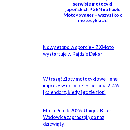
serwisie motocykli
japońskich PGEN na hasło
Motovoyager – wszystko o
motocyklach!
POWIĄZANE
Nowy etapo w sporcie – ZXMoto
wystartuje w Rajdzie Dakar
W trasę! Zloty motocyklowe i inne
imprezy w dniach 7-9 sierpnia 2026
[kalendarz, kiedy i gdzie zlot]
Moto Piknik 2026. Unique Bikers
Wadowice zapraszają po raz
dziewiąty!