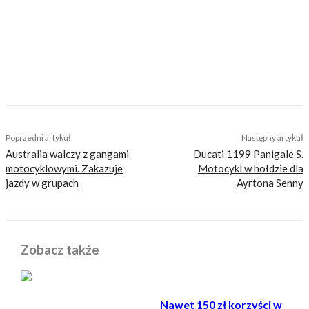
jesteśmy serwisem dla każdego, zdajemy
sobie z tego sprawę i… uważamy, że jest to nasz
atut. Nie znajdziesz u nas artykułów
nastawionych jedynie na kliki, nie wnoszących
niczego merytorycznego. Nasza maksyma to:
informować, radzić, bawić nie zaśmiecając
głów czytelników bezsensownymi treściami.
TAGS
motocykle elektryczne
nowości
przyczepy
tacita
Poprzedni artykuł
Następny artykuł
Australia walczy z gangami
Ducati 1199 Panigale S.
motocyklowymi. Zakazuje
Motocykl w hołdzie dla
jazdy w grupach
Ayrtona Senny
Zobacz także
Nawet 150 zł korzyści w