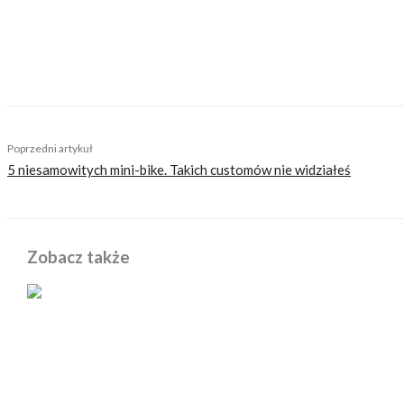
TAGS
australia
kluby motocyklowe
policja
przepisy
Poprzedni artykuł
5 niesamowitych mini-bike. Takich customów nie widziałeś
Zobacz także
POWIĄZANE