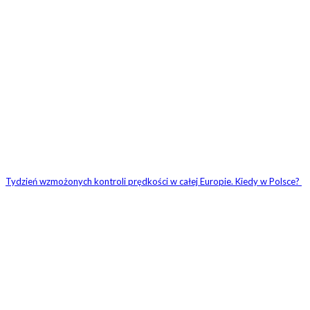
Tydzień wzmożonych kontroli prędkości w całej Europie. Kiedy w Polsce?
3 KOMENTARZE
Yanuszek
11 października 2013 W 13:57
Na zdjeciu widze jednego motocykliste I tlum swin ktore s
Odpowiedz