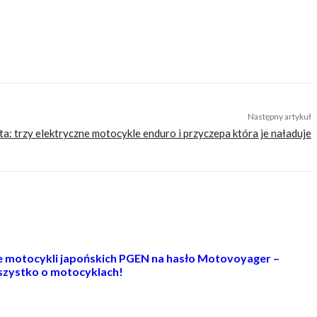
Następny artykuł
ta: trzy elektryczne motocykle enduro i przyczepa która je naładuje
ie motocykli japońskich PGEN na hasło Motovoyager –
zystko o motocyklach!