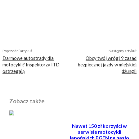
klasyczne nakedy ze szprychami i okrągłą
lampą. Na co dzień drapie szutry starym
japońskim dual sportem. Nie zbiera mandatów
i nigdy nie miał wypadku. Bywa całkiem
zabawny.
TAGS
1299 panigale
ducati
panigale
Poprzedni artykuł
Następny artykuł
Darmowe autostrady dla
Obcy twój wróg! 9 zasad
motocykli? Inspektorzy ITD
bezpiecznej jazdy w miejskiej
ostrzegają
dżungli
Zobacz także
Nawet 150 zł korzyści w
serwisie motocykli
japońskich PGEN na hasło