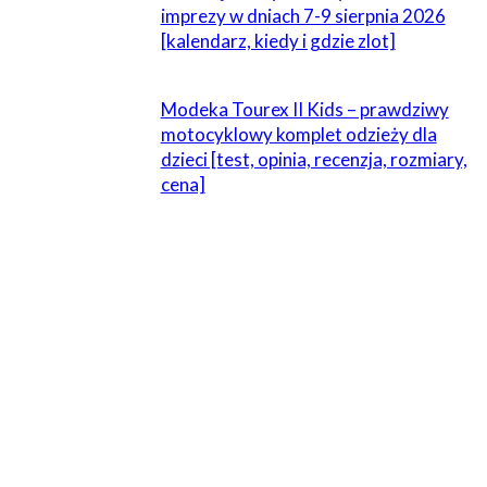
imprezy w dniach 7-9 sierpnia 2026
[kalendarz, kiedy i gdzie zlot]
Modeka Tourex II Kids – prawdziwy
motocyklowy komplet odzieży dla
dzieci [test, opinia, recenzja, rozmiary,
cena]
1 KOMENTARZ
robert
23 lutego 2014 W 20:47
jakoś mi to Biomotą Tesi ciągnie
Odpowiedz
ZOSTAW ODPOWIEDŹ
Komentarz: