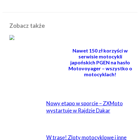
Zobacz także
Nawet 150 zł korzyści w
serwisie motocykli
japońskich PGEN na hasło
Motovoyager – wszystko o
motocyklach!
POWIĄZANE
Nowy etapo w sporcie – ZXMoto
wystartuje w Rajdzie Dakar
W trasę! Zloty motocyklowe i inne