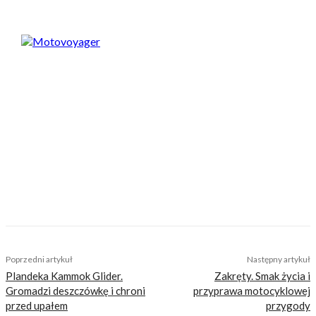
Motovoyager
https://motovoyager.net
Nasi czytelnicy to wybrana grupa ludzi.
Motocykliści, którzy w Internecie szukają
inteligentnej rozrywki, konkretnych porad lub
inspiracji do wyjazdów motocyklowych. Nie
jesteśmy serwisem dla każdego, zdajemy
sobie z tego sprawę i… uważamy, że jest to nasz
atut. Nie znajdziesz u nas artykułów
nastawionych jedynie na kliki, nie wnoszących
niczego merytorycznego. Nasza maksyma to:
informować, radzić, bawić nie zaśmiecając
głów czytelników bezsensownymi treściami.
TAGS
cbr 1000 rr
koncept
molot
Poprzedni artykuł
Następny artykuł
Plandeka Kammok Glider.
Zakręty. Smak życia i
Gromadzi deszczówkę i chroni
przyprawa motocyklowej
przed upałem
przygody