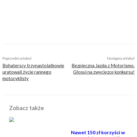
Magdalena Józefacka
TAGS
junak
na weekend
polska
szczecin
Poprzedni artykuł
Następny artykuł
Bohaterscy trzynastolatkowie
Bezpieczna Jazda z Motorismo.
uratowali życie rannego
Głosuj na zwycięzcę konkursu!
motocyklisty
Zobacz także
Nawet 150 zł korzyści w