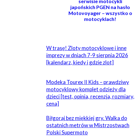
serwisie motocykli
japońskich PGEN na hasło
Motovoyager – wszystko o
motocyklach!
POWIĄZANE
W trasę! Zloty motocyklowe i inne
imprezy w dniach 7-9 sierpnia 2026
[kalendarz, kiedy i gdzie zlot]
Modeka Tourex II Kids – prawdziwy
motocyklowy komplet odzieży dla
dzieci [test, opinia, recenzja, rozmiary,
cena]
Biłgoraj bez miękkiej gry. Walka do
ostatnich metrów w Mistrzostwach
Polski Supermoto