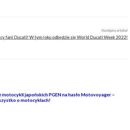
ure
tani motocykl
tani naked
Następny artykuł
y fani Ducati! W tym roku odbędzie się World Ducati Week 2022!
ie motocykli japońskich PGEN na hasło Motovoyager –
zystko o motocyklach!