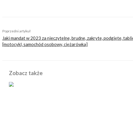
TAGS
jaki motocykl do miasta
jaki motocykl na A2
jaki naked dla 
Poprzedni artykuł
Jaki mandat w 2023 za nieczytelne, brudne, zakryte, podgięte, tablic
[motocykl, samochód osobowy, ciężarówka]
Zobacz także
POWIĄZANE