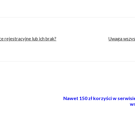
początkującego
jaki turystyk dla początkującego
motocykl chiński
tani advent
e rejestracyjne lub ich brak?
Uwaga wszysc
Nawet 150 zł korzyści w serwis
ws