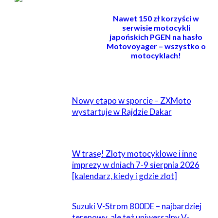
Nawet 150 zł korzyści w
serwisie motocykli
japońskich PGEN na hasło
Motovoyager – wszystko o
motocyklach!
POWIĄZANE
Nowy etapo w sporcie – ZXMoto
wystartuje w Rajdzie Dakar
W trasę! Zloty motocyklowe i inne
imprezy w dniach 7-9 sierpnia 2026
[kalendarz, kiedy i gdzie zlot]
Suzuki V-Strom 800DE – najbardziej
terenowy, ale też uniwersalny V-