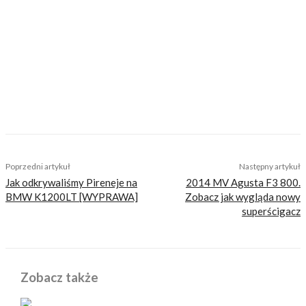
Motocykliści, którzy w Internecie szukają
inteligentnej rozrywki, konkretnych porad lub
inspiracji do wyjazdów motocyklowych. Nie
jesteśmy serwisem dla każdego, zdajemy
sobie z tego sprawę i… uważamy, że jest to nasz
atut. Nie znajdziesz u nas artykułów
nastawionych jedynie na kliki, nie wnoszących
niczego merytorycznego. Nasza maksyma to:
informować, radzić, bawić nie zaśmiecając
głów czytelników bezsensownymi treściami.
TAGS
harley-davidson
reklamy
Poprzedni artykuł
Następny artykuł
Jak odkrywaliśmy Pireneje na
2014 MV Agusta F3 800.
BMW K1200LT [WYPRAWA]
Zobacz jak wygląda nowy
superścigacz
Zobacz także