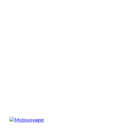
Spodobał Ci się artykuł? Podziel się nim!
Motovoyager
https://motovoyager.net
Nasi czytelnicy to wybrana grupa ludzi.