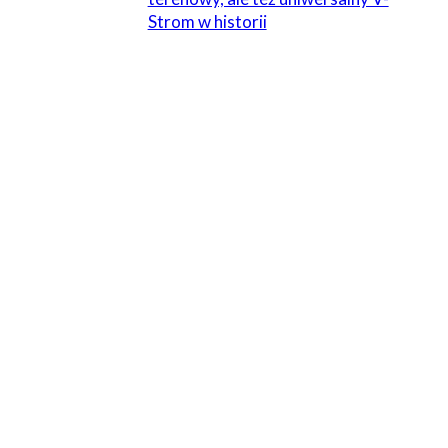
Strom w historii
ZOSTAW ODPOWIEDŹ
Komentarz:
Proszę wpisać swój komentarz!
Nazwa:*
Proszę podać swoje imię tutaj
E-
mail:*
Wpisałeś nieprawidłowy adres e-mail!
Wpisz tutaj swój adres e-mail
Strona
Internetowa: