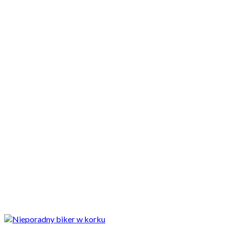
Motocykle nowe
Motocykle używane
Akcesoria
Porady
Newsy
Krajowe
Międzynarodowe
Sport
Ekstra
Felietony
Wywiady
Quizy
Galerie
Video
Rowery
Ekstra
Nieporadny motocyklista w korku i pomocna dłoń kierowcy
samochodu