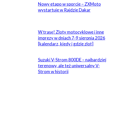
Nowy etapo w sporcie – ZXMoto
wystartuje w Rajdzie Dakar
W trasę! Zloty motocyklowe i inne
imprezy w dniach 7-9 sierpnia 2026
[kalendarz, kiedy i gdzie zlot]
Suzuki V-Strom 800DE – najbardziej
terenowy, ale też uniwersalny V-
Strom w historii
ZOSTAW ODPOWIEDŹ
Komentarz: