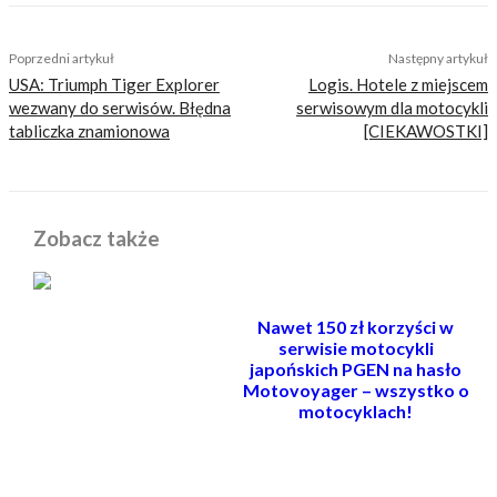
TAGS
harley-davidson
smieszne
Poprzedni artykuł
Następny artykuł
USA: Triumph Tiger Explorer
Logis. Hotele z miejscem
wezwany do serwisów. Błędna
serwisowym dla motocykli
tabliczka znamionowa
[CIEKAWOSTKI]
Zobacz także
Nawet 150 zł korzyści w
serwisie motocykli
japońskich PGEN na hasło
Motovoyager – wszystko o
motocyklach!
POWIĄZANE