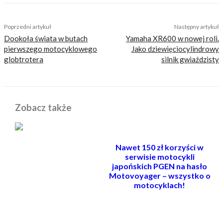
TAGS
filmy
ktm
ktm super duke 1290 r
Poprzedni artykuł
Następny artykuł
Dookoła świata w butach
Yamaha XR600 w nowej roli.
pierwszego motocyklowego
Jako dziewięciocylindrowy
globtrotera
silnik gwiaździsty
Zobacz także
Nawet 150 zł korzyści w
serwisie motocykli
japońskich PGEN na hasło
Motovoyager – wszystko o
motocyklach!
POWIĄZANE