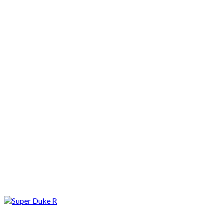
Motocykle nowe
Motocykle używane
Akcesoria
Porady
Newsy
Krajowe
Międzynarodowe
Sport
Ekstra
Felietony
Wywiady
Quizy
Galerie
Video
Rowery
Ekstra
KTM Super Duke 1290 R. Niesamowity film promocyjny bestii