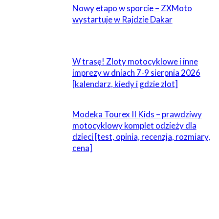
Nowy etapo w sporcie – ZXMoto
wystartuje w Rajdzie Dakar
W trasę! Zloty motocyklowe i inne
imprezy w dniach 7-9 sierpnia 2026
[kalendarz, kiedy i gdzie zlot]
Modeka Tourex II Kids – prawdziwy
motocyklowy komplet odzieży dla
dzieci [test, opinia, recenzja, rozmiary,
cena]
ZOSTAW ODPOWIEDŹ
Komentarz: