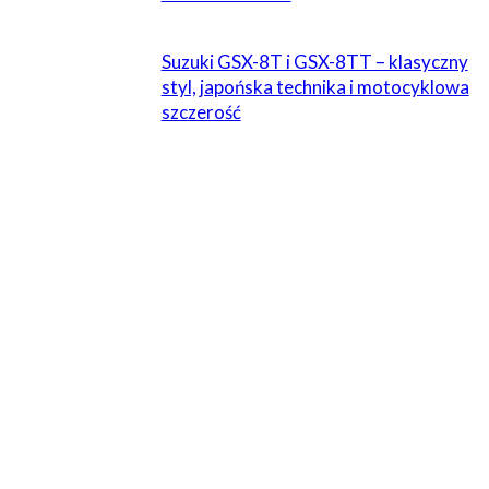
Suzuki GSX-8T i GSX-8TT – klasyczny
styl, japońska technika i motocyklowa
szczerość
1 KOMENTARZ
Gacek
29 listopada 2015 W 18:02
Ja ostatnio zamawiałem drobiazgi z ucando i nawet
niedrogo wyszło. A na używkach już się parę razy
przejechałem, to jestem ostrożny co do wszelkich
„superofert”.
Odpowiedz
ZOSTAW ODPOWIEDŹ
Komentarz: