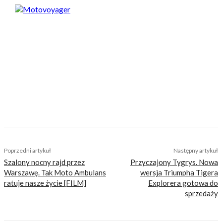
Motovoyager
https://motovoyager.net
Nasi czytelnicy to wybrana grupa ludzi.
Motocykliści, którzy w Internecie szukają
inteligentnej rozrywki, konkretnych porad lub
inspiracji do wyjazdów motocyklowych. Nie
jesteśmy serwisem dla każdego, zdajemy
sobie z tego sprawę i… uważamy, że jest to nasz
atut. Nie znajdziesz u nas artykułów
nastawionych jedynie na kliki, nie wnoszących
niczego merytorycznego. Nasza maksyma to:
informować, radzić, bawić nie zaśmiecając
głów czytelników bezsensownymi treściami.
Poprzedni artykuł
Następny artykuł
Szalony nocny rajd przez
Przyczajony Tygrys. Nowa
Warszawę. Tak Moto Ambulans
wersja Triumpha Tigera
ratuje nasze życie [FILM]
Explorera gotowa do
sprzedaży