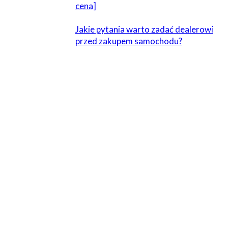
cena]
Jakie pytania warto zadać dealerowi
przed zakupem samochodu?
ZOSTAW ODPOWIEDŹ
Komentarz:
Proszę wpisać swój komentarz!
Nazwa:*
Proszę podać swoje imię tutaj
E-
mail:*