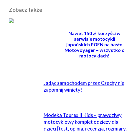
Zobacz także
Nawet 150 zł korzyści w
serwisie motocykli
japońskich PGEN na hasło
Motovoyager – wszystko o
motocyklach!
POWIĄZANE
Jadąc samochodem przez Czechy nie
zapomnij winiety!
Modeka Tourex II Kids – prawdziwy
motocyklowy komplet odzieży dla
dzieci [test, opinia, recenzja, rozmiary,