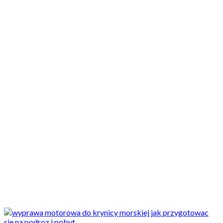
Motocykle nowe
Motocykle używane
Akcesoria
Porady
Newsy
Krajowe
Międzynarodowe
Sport
Ekstra
Felietony
Wywiady
Quizy
Galerie
Video
Rowery
Porady
Wyjazd motocyklowy do Krynicy Morskiej - jak przygotować się na
podróż i...