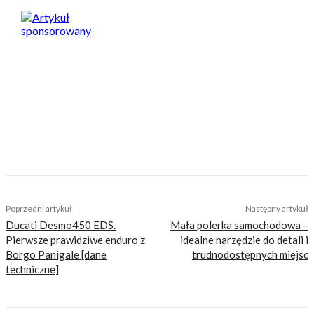
Artykuł sponsorowany
Nasi czytelnicy to wybrana grupa ludzi.
Motocykliści, którzy w Internecie szukają
inteligentnej rozrywki, konkretnych porad lub
inspiracji do wyjazdów motocyklowych. Nie
jesteśmy serwisem dla każdego, zdajemy
sobie z tego sprawę i… uważamy, że jest to nasz
atut. Nie znajdziesz u nas treści nastawionej
jedynie na kliki, która nie wnosi niczego
merytorycznego. Nasza maksyma to:
informować, radzić, bawić nie zaśmiecając
głów czytelników bezsensownymi treściami.
Wchodzisz w to?
Poprzedni artykuł
Następny artykuł
Ducati Desmo450 EDS.
Mała polerka samochodowa –
Pierwsze prawidziwe enduro z
idealne narzędzie do detali i
Borgo Panigale [dane
trudnodostępnych miejsc
techniczne]