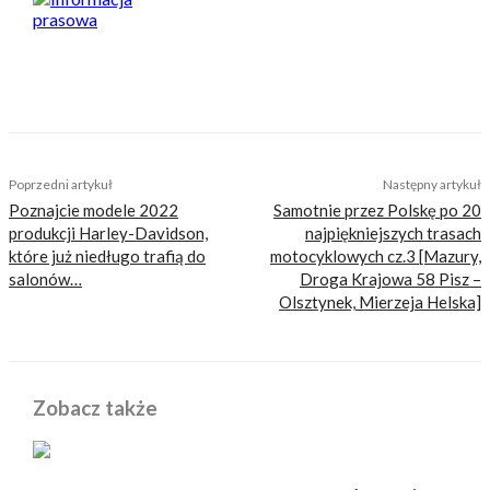
Informacja prasowa
Poprzedni artykuł
Następny artykuł
Poznajcie modele 2022
Samotnie przez Polskę po 20
produkcji Harley-Davidson,
najpiękniejszych trasach
które już niedługo trafią do
motocyklowych cz.3 [Mazury,
salonów…
Droga Krajowa 58 Pisz –
Olsztynek, Mierzeja Helska]
Zobacz także