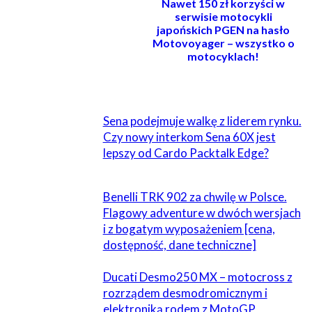
Nawet 150 zł korzyści w
serwisie motocykli
japońskich PGEN na hasło
Motovoyager – wszystko o
motocyklach!
POWIĄZANE
Sena podejmuje walkę z liderem rynku.
Czy nowy interkom Sena 60X jest
lepszy od Cardo Packtalk Edge?
Benelli TRK 902 za chwilę w Polsce.
Flagowy adventure w dwóch wersjach
i z bogatym wyposażeniem [cena,
dostępność, dane techniczne]
Ducati Desmo250 MX – motocross z
rozrządem desmodromicznym i
elektroniką rodem z MotoGP