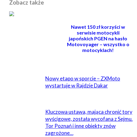
Zobacz także
Nawet 150 zł korzyści w
serwisie motocykli
japońskich PGEN na hasło
Motovoyager – wszystko o
motocyklach!
POWIĄZANE
Nowy etapo w sporcie – ZXMoto
wystartuje w Rajdzie Dakar
Kluczowa ustawa, mająca chronić tory
wyścigowe, została wycofana z Sejmu.
Tor Poznań i inne obiekty znów
zagrożone…