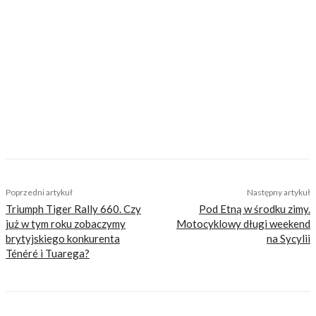
Nasi czytelnicy to wybrana grupa ludzi.
Motocykliści, którzy w Internecie szukają
inteligentnej rozrywki, konkretnych porad lub
inspiracji do wyjazdów motocyklowych. Nie
jesteśmy serwisem dla każdego, zdajemy
sobie z tego sprawę i… uważamy, że jest to nasz
atut. Nie znajdziesz u nas artykułów
nastawionych jedynie na kliki, nie wnoszących
niczego merytorycznego. Nasza maksyma to:
informować, radzić, bawić nie zaśmiecając
głów czytelników bezsensownymi treściami.
TAGS
2022
2023
2024
gsx
promocja
rabaty
suzuki
v-strom
wyprzedaż
Poprzedni artykuł
Następny artykuł
Triumph Tiger Rally 660. Czy
Pod Etną w środku zimy.
już w tym roku zobaczymy
Motocyklowy długi weekend
brytyjskiego konkurenta
na Sycylii
Ténéré i Tuarega?