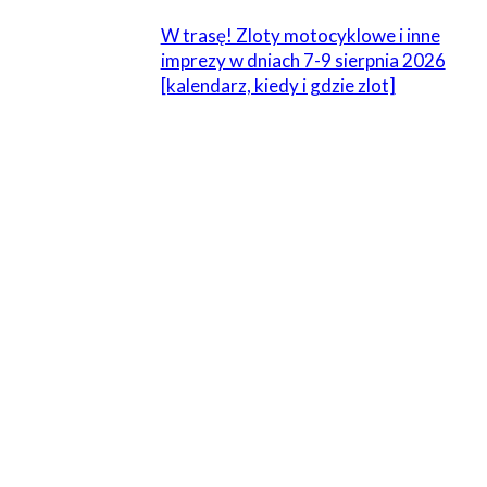
W trasę! Zloty motocyklowe i inne
imprezy w dniach 7-9 sierpnia 2026
[kalendarz, kiedy i gdzie zlot]
ZOSTAW ODPOWIEDŹ
Komentarz:
Proszę wpisać swój komentarz!
Nazwa:*
Proszę podać swoje imię tutaj
E-
mail:*
Wpisałeś nieprawidłowy adres e-mail!