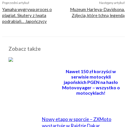
Poprzedni artykuł
Następny artykuł
Yamaha wygrywa proces o
Muzeum Harleya-Davidsona.
plagiat. Skutery z Iwata
Zdjęcia, które tchną legendą
podrabiali… Japończycy
Zobacz także
Nawet 150 zł korzyści w
serwisie motocykli
japońskich PGEN na hasło
Motovoyager – wszystko o
motocyklach!
POWIĄZANE
Nowy etapo w sporcie – ZXMoto
wystartuje w Rajdzie Dakar