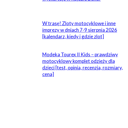
W trasę! Zloty motocyklowe i inne
imprezy w dniach 7-9 sierpnia 2026
[kalendarz, kiedy i gdzie zlot]
Modeka Tourex II Kids – prawdziwy
motocyklowy komplet odzieży dla
dzieci [test, opinia, recenzja, rozmiary,
cena]
ZOSTAW ODPOWIEDŹ
Komentarz: