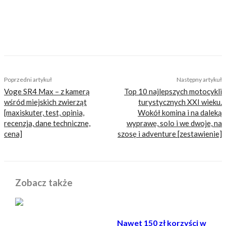
nastawionych jedynie na kliki, nie wnoszących
niczego merytorycznego. Nasza maksyma to:
informować, radzić, bawić nie zaśmiecając
głów czytelników bezsensownymi treściami.
TAGS
adaptacyjne
bmw motorrad
gimbal
kamera
oświetlenie
reflektor
światła
Poprzedni artykuł
Następny artykuł
Voge SR4 Max – z kamerą
Top 10 najlepszych motocykli
wśród miejskich zwierząt
turystycznych XXI wieku.
[maxiskuter, test, opinia,
Wokół komina i na daleką
recenzja, dane techniczne,
wyprawę, solo i we dwoje, na
cena]
szosę i adventure [zestawienie]
Zobacz także
Nawet 150 zł korzyści w