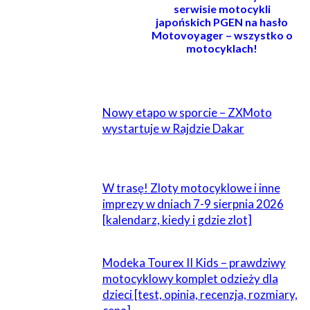
serwisie motocykli
japońskich PGEN na hasło
Motovoyager – wszystko o
motocyklach!
POWIĄZANE
Nowy etapo w sporcie – ZXMoto
wystartuje w Rajdzie Dakar
W trasę! Zloty motocyklowe i inne
imprezy w dniach 7-9 sierpnia 2026
[kalendarz, kiedy i gdzie zlot]
Modeka Tourex II Kids – prawdziwy
motocyklowy komplet odzieży dla
dzieci [test, opinia, recenzja, rozmiary,