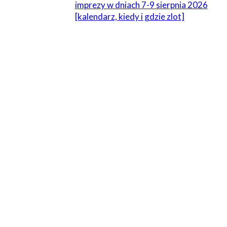
imprezy w dniach 7-9 sierpnia 2026
[kalendarz, kiedy i gdzie zlot]
1 KOMENTARZ
Według mnie kara powinna wynosić minimum 50
000 zł
26 października 2021 W 05:52
Według mnie kara powinna wynosić minimum 50 000 zł
Odpowiedz
ZOSTAW ODPOWIEDŹ
Komentarz: