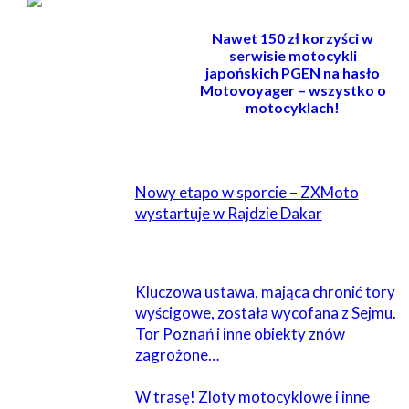
Nawet 150 zł korzyści w
serwisie motocykli
japońskich PGEN na hasło
Motovoyager – wszystko o
motocyklach!
POWIĄZANE
Nowy etapo w sporcie – ZXMoto
wystartuje w Rajdzie Dakar
Kluczowa ustawa, mająca chronić tory
wyścigowe, została wycofana z Sejmu.
Tor Poznań i inne obiekty znów
zagrożone…
W trasę! Zloty motocyklowe i inne