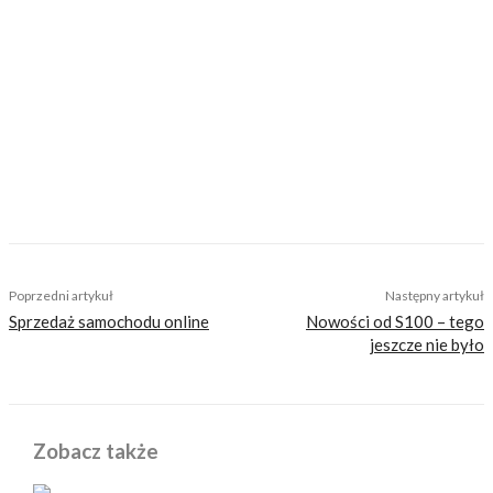
https://motovoyager.net
Nasi czytelnicy to wybrana grupa ludzi.
Motocykliści, którzy w Internecie szukają
inteligentnej rozrywki, konkretnych porad lub
inspiracji do wyjazdów motocyklowych. Nie
jesteśmy serwisem dla każdego, zdajemy
sobie z tego sprawę i… uważamy, że jest to nasz
atut. Nie znajdziesz u nas artykułów
nastawionych jedynie na kliki, nie wnoszących
niczego merytorycznego. Nasza maksyma to:
informować, radzić, bawić nie zaśmiecając
głów czytelników bezsensownymi treściami.
Poprzedni artykuł
Następny artykuł
Sprzedaż samochodu online
Nowości od S100 – tego
jeszcze nie było
Zobacz także