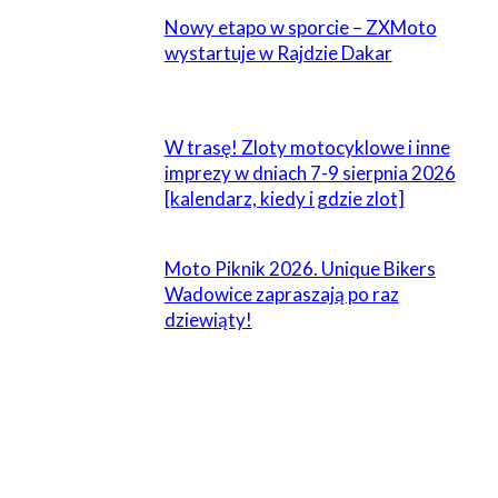
Nowy etapo w sporcie – ZXMoto
wystartuje w Rajdzie Dakar
W trasę! Zloty motocyklowe i inne
imprezy w dniach 7-9 sierpnia 2026
[kalendarz, kiedy i gdzie zlot]
Moto Piknik 2026. Unique Bikers
Wadowice zapraszają po raz
dziewiąty!
ZOSTAW ODPOWIEDŹ
Komentarz: