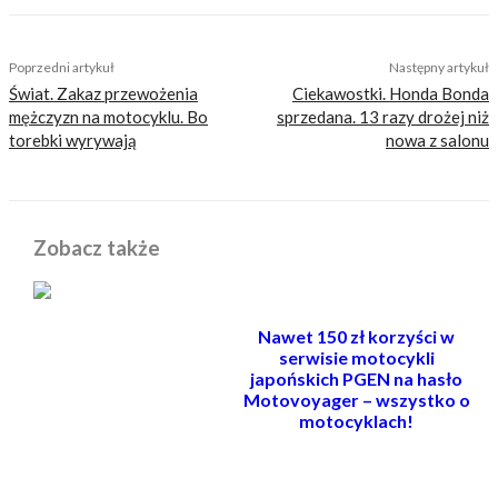
TAGS
francja
protesty
Poprzedni artykuł
Następny artykuł
Świat. Zakaz przewożenia
Ciekawostki. Honda Bonda
mężczyzn na motocyklu. Bo
sprzedana. 13 razy drożej niż
torebki wyrywają
nowa z salonu
Zobacz także
Nawet 150 zł korzyści w
serwisie motocykli
japońskich PGEN na hasło
Motovoyager – wszystko o
motocyklach!
POWIĄZANE