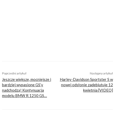
dziewczynami, oglądał się za przejeżdżającymi
motocyklami. Ta choroba została mu po dziś
dzień i nie ma ochoty się z niej leczyć. Fan
garażowych posiedzeń i dłubania przy
motocyklach przy akompaniamencie Dire
Straits. Po godzinach amatorsko toruje i często
podróżuje motocyklem, szczególnie upodobał
sobie wyjazdy pod namiot. Zapalony fan
MotoGP i Marqueza. Plany na przyszłość wiąże
z motocyklami – i prywatnie, i w pracy.
TAGS
eCall
suzuki
Poprzedni artykuł
Następny artykuł
Jeszcze większe, mocniejsze i
Harley-Davidson Sportster S w
bardziej wypasione GS’y
nowej odsłonie zadebiutuje 12
nadchodzą! Kontynuacja
kwietnia [VIDEO]
modelu BMW R 1250 GS…