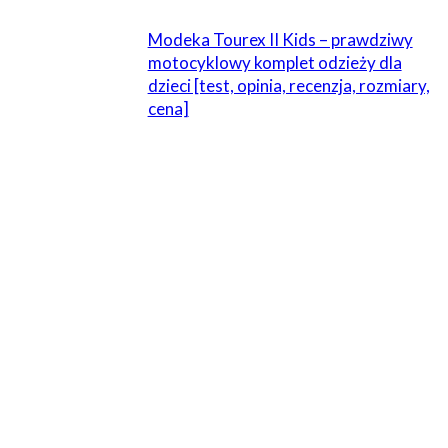
Modeka Tourex II Kids – prawdziwy
motocyklowy komplet odzieży dla
dzieci [test, opinia, recenzja, rozmiary,
cena]
ZOSTAW ODPOWIEDŹ
Komentarz:
Proszę wpisać swój komentarz!
Nazwa:*
Proszę podać swoje imię tutaj
E-
mail:*