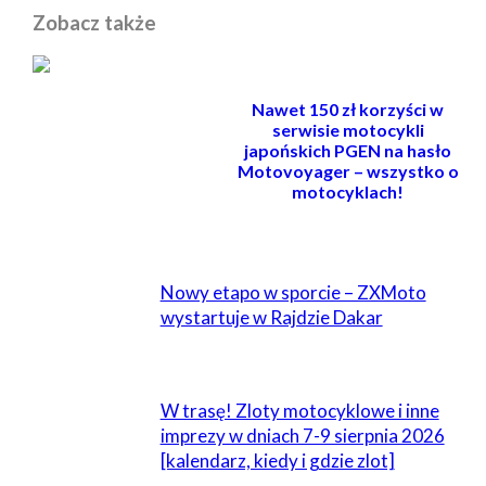
Zobacz także
Nawet 150 zł korzyści w
serwisie motocykli
japońskich PGEN na hasło
Motovoyager – wszystko o
motocyklach!
POWIĄZANE
Nowy etapo w sporcie – ZXMoto
wystartuje w Rajdzie Dakar
W trasę! Zloty motocyklowe i inne
imprezy w dniach 7-9 sierpnia 2026
[kalendarz, kiedy i gdzie zlot]