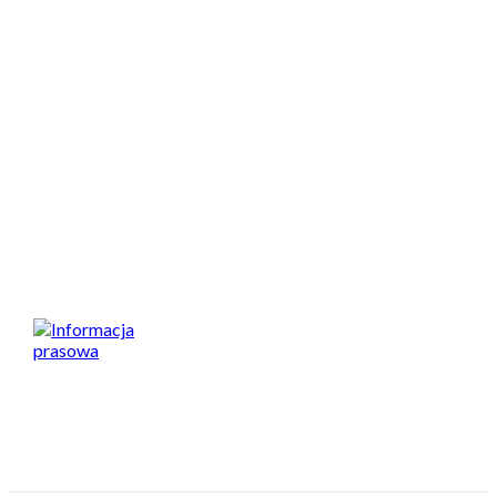
3. Maksymilian JUSKOWIAK
Masters
1
.
Szymon GEHRKE
2. Rafał WALASIEWICZ
3. Marek BAGROWSKI
Klasyfikacja zespołowa zawodów
1. Olsztyn Racing
2. Speed Ladies
Spodobał Ci się artykuł? Podziel się nim!
Informacja prasowa
TAGS
2026
pit bike
relacja
słomczyn