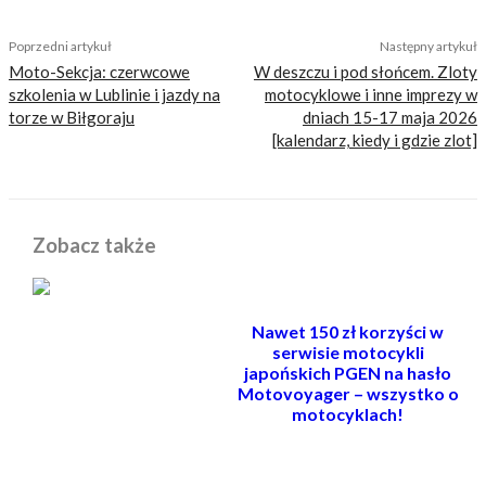
Poprzedni artykuł
Następny artykuł
Moto-Sekcja: czerwcowe
W deszczu i pod słońcem. Zloty
szkolenia w Lublinie i jazdy na
motocyklowe i inne imprezy w
torze w Biłgoraju
dniach 15-17 maja 2026
[kalendarz, kiedy i gdzie zlot]
Zobacz także
Nawet 150 zł korzyści w
serwisie motocykli
japońskich PGEN na hasło
Motovoyager – wszystko o
motocyklach!
POWIĄZANE