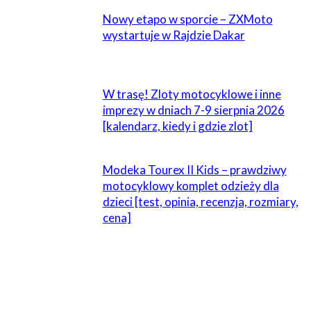
Nowy etapo w sporcie – ZXMoto
wystartuje w Rajdzie Dakar
W trasę! Zloty motocyklowe i inne
imprezy w dniach 7-9 sierpnia 2026
[kalendarz, kiedy i gdzie zlot]
Modeka Tourex II Kids – prawdziwy
motocyklowy komplet odzieży dla
dzieci [test, opinia, recenzja, rozmiary,
cena]
ZOSTAW ODPOWIEDŹ
Komentarz: