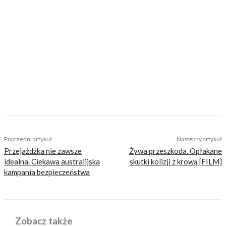
Mariusz Ignatowicz
Z wykształcenia arabista. Z zawodu –
dziennikarz od ponad 20 lat. Był m.in.
korespondentem „Rzeczpospolitej” i PAP w
Sankt-Petersburgu, redaktorem naczelnym
„Gazety Finansowej”, a także zastępcą
redaktora naczelnego „Pulsu Biznesu”. Na
motocyklu lubi podróżować indywidualnie.
Interesuje się kulturą Bałkanów i tam często
planuje swe motocyklowe podróże. Oprócz
turystyki motocyklowej uwielbia nurkowanie.
Zna cztery języki, w tym arabski.
TAGS
harley-davidson
nocne wilki
rosja
Poprzedni artykuł
Następny artykuł
Przejażdżka nie zawsze
Żywa przeszkoda. Opłakane
idealna. Ciekawa australijska
skutki kolizji z krową [FILM]
kampania bezpieczeństwa
Zobacz także