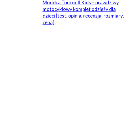
Modeka Tourex II Kids – prawdziwy
motocyklowy komplet odzieży dla
dzieci [test, opinia, recenzja, rozmiary,
cena]
13 KOMENTARZE
Jurenio
13 lipca 2014 W 17:59
Niezręcznie nawet komentować. Rosjanie mają teraz
silną potrzebę odbudowania swojej imperialności. Ale my
w naszej części Europy wiemy czym się zazwyczaj
kończy ideologicznie motywowana akcyjność. Szczerze
mówiąc niezbyt wierzę, że ten projekt dojdzie do skutku,
ale też na oko wygląda, że wielkiej straty nie będzie ;)
Projekt pachnie latami 40-tymi, a rosyjską kulturę
techniczną znamy aż za dobrze – do dziś Urale schodzą z
taśmy z mimośrodem na osiach kół.
Rosja to zmarnowany kolos…na nasze szczęście
prawdopodobnie;)