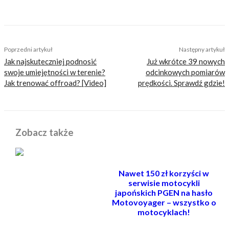
TAGS
benelli
Benelli TRK 502 X
jaki motocykl na A2
jaki tani motocykl adventure
Moto Morini
Moto Morini X-Cape
Poprzedni artykuł
Następny artykuł
Jak najskuteczniej podnosić
Już wkrótce 39 nowych
swoje umiejętności w terenie?
odcinkowych pomiarów
Jak trenować offroad? [Video]
prędkości. Sprawdź gdzie!
Zobacz także
Nawet 150 zł korzyści w
serwisie motocykli
japońskich PGEN na hasło
Motovoyager – wszystko o
motocyklach!