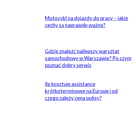
POWIĄZANE
Motocykl na dojazdy do pracy – jakie
cechy są naprawdę ważne?
Gdzie znaleźć najlepszy warsztat
samochodowy w Warszawie? Po czym
poznać dobry serwis
Ile kosztuje assistance
krótkoterminowe na Europe i od
czego zależy cena polisy?
4 KOMENTARZE