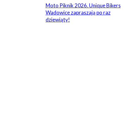
Moto Piknik 2026. Unique Bikers
Wadowice zapraszają po raz
dziewiąty!
ZOSTAW ODPOWIEDŹ
Komentarz:
Proszę wpisać swój komentarz!
Nazwa:*
Proszę podać swoje imię tutaj
E-
mail:*
Wpisałeś nieprawidłowy adres e-mail!
Wpisz tutaj swój adres e-mail