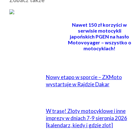
Nawet 150 zł korzyści w
serwisie motocykli
japońskich PGEN na hasło
Motovoyager – wszystko o
motocyklach!
POWIĄZANE
Nowy etapo w sporcie – ZXMoto
wystartuje w Rajdzie Dakar
W trasę! Zloty motocyklowe i inne
imprezy w dniach 7-9 sierpnia 2026
[kalendarz, kiedy i gdzie zlot]