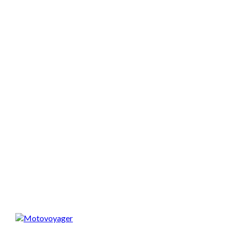
Warunki
: ruch miejski
Nawierzchnia
: asfalt
Pogoda
: dobra
Motocykl
: szosowy
Główny błąd
: zbyt wysoka prędkość w
korku
Inne błędy:
słabe hamowanie
,
brak kasku
Konsekwencje
: zniszczony motocykl
Spodobał Ci się artykuł? Podziel się nim!
Motovoyager