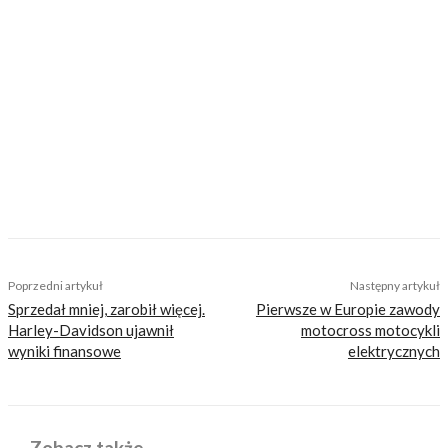
https://motovoyager.net
Nasi czytelnicy to wybrana grupa ludzi.
Motocykliści, którzy w Internecie szukają
inteligentnej rozrywki, konkretnych porad lub
inspiracji do wyjazdów motocyklowych. Nie
jesteśmy serwisem dla każdego, zdajemy
sobie z tego sprawę i… uważamy, że jest to nasz
atut. Nie znajdziesz u nas artykułów
nastawionych jedynie na kliki, nie wnoszących
niczego merytorycznego. Nasza maksyma to:
informować, radzić, bawić nie zaśmiecając
głów czytelników bezsensownymi treściami.
TAGS
wypadki motocyklowe
Poprzedni artykuł
Następny artykuł
Sprzedał mniej, zarobił więcej.
Pierwsze w Europie zawody
Harley-Davidson ujawnił
motocross motocykli
wyniki finansowe
elektrycznych
Zobacz także