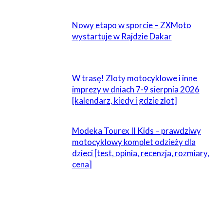
POWIĄZANE
Nowy etapo w sporcie – ZXMoto
wystartuje w Rajdzie Dakar
W trasę! Zloty motocyklowe i inne
imprezy w dniach 7-9 sierpnia 2026
[kalendarz, kiedy i gdzie zlot]
Modeka Tourex II Kids – prawdziwy
motocyklowy komplet odzieży dla
dzieci [test, opinia, recenzja, rozmiary,
cena]
ZOSTAW ODPOWIEDŹ
Komentarz: