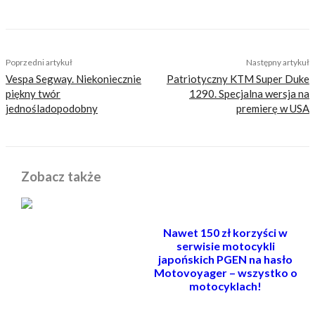
TAGS
filmy
motocross
Poprzedni artykuł
Następny artykuł
Vespa Segway. Niekoniecznie
Patriotyczny KTM Super Duke
piękny twór
1290. Specjalna wersja na
jednośladopodobny
premierę w USA
Zobacz także
Nawet 150 zł korzyści w
serwisie motocykli
japońskich PGEN na hasło
Motovoyager – wszystko o
motocyklach!