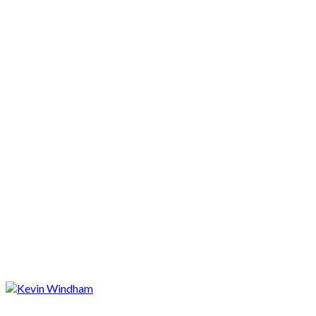
Motocykle nowe
Motocykle używane
Akcesoria
Porady
Newsy
Krajowe
Międzynarodowe
Sport
Ekstra
Felietony
Wywiady
Quizy
Galerie
Video
Rowery
Ekstra
Hondą CRF 250 przez jezioro. Kevin Windham w akcji