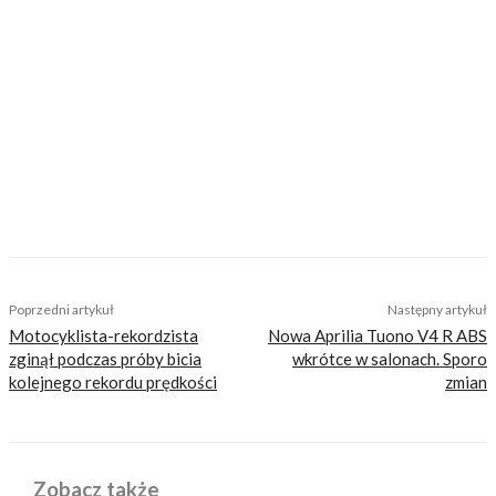
https://motovoyager.net
Nasi czytelnicy to wybrana grupa ludzi.
Motocykliści, którzy w Internecie szukają
inteligentnej rozrywki, konkretnych porad lub
inspiracji do wyjazdów motocyklowych. Nie
jesteśmy serwisem dla każdego, zdajemy
sobie z tego sprawę i… uważamy, że jest to nasz
atut. Nie znajdziesz u nas artykułów
nastawionych jedynie na kliki, nie wnoszących
niczego merytorycznego. Nasza maksyma to:
informować, radzić, bawić nie zaśmiecając
głów czytelników bezsensownymi treściami.
TAGS
azja
film
smieszne
Poprzedni artykuł
Następny artykuł
Motocyklista-rekordzista
Nowa Aprilia Tuono V4 R ABS
zginął podczas próby bicia
wkrótce w salonach. Sporo
kolejnego rekordu prędkości
zmian
Zobacz także