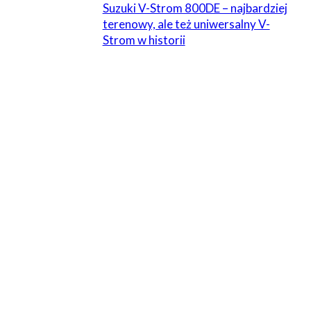
Suzuki V-Strom 800DE – najbardziej
terenowy, ale też uniwersalny V-
Strom w historii
1 KOMENTARZ
chmielu
16 lipca 2013 W 21:36
mnie najbardziej podoba się strzelba zamiast wydechu >)
Odpowiedz
ZOSTAW ODPOWIEDŹ
Komentarz: