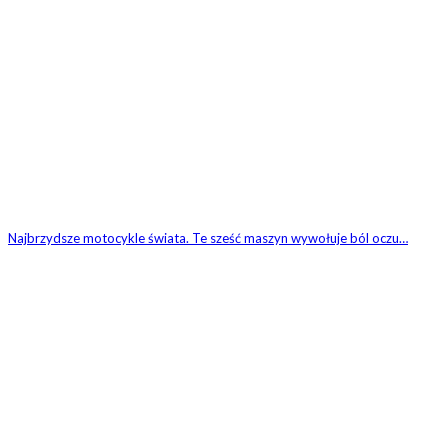
Najbrzydsze motocykle świata. Te sześć maszyn wywołuje ból oczu…
ZOSTAW ODPOWIEDŹ
Komentarz: