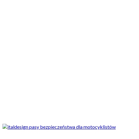
Motocykle nowe
Motocykle używane
Akcesoria
Porady
Newsy
Krajowe
Międzynarodowe
Sport
Ekstra
Felietony
Wywiady
Quizy
Galerie
Video
Rowery
ciekawostki
Pasy bezpieczeństwa w motocyklu? Ciekawy patent firmy Italdes