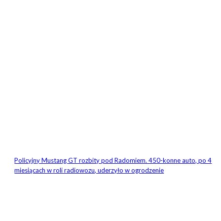
Policyjny Mustang GT rozbity pod Radomiem. 450-konne auto, po 4
miesiącach w roli radiowozu, uderzyło w ogrodzenie