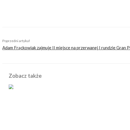
TAGS
italdesign
pasy bezpieczeństwa dla motocyklistów
Poprzedni artykuł
Adam Frąckowiak zajmuje II miejsce na przerwanej I rundzie Gran Pr
Zobacz także
POWIĄZANE