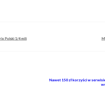
ix Polski 1/4 mili
MV
Nawet 150 zł korzyści w serwis
ws