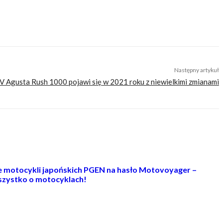
Następny artykuł
 Agusta Rush 1000 pojawi się w 2021 roku z niewielkimi zmianami
ie motocykli japońskich PGEN na hasło Motovoyager –
zystko o motocyklach!