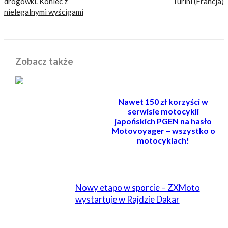
drogówki. Koniec z
Turini (Francja)
nielegalnymi wyścigami
Zobacz także
Nawet 150 zł korzyści w
serwisie motocykli
japońskich PGEN na hasło
Motovoyager – wszystko o
motocyklach!
POWIĄZANE
Nowy etapo w sporcie – ZXMoto
wystartuje w Rajdzie Dakar