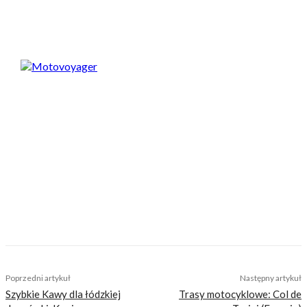
Spodobał Ci się artykuł? Podziel się nim!
Motovoyager
https://motovoyager.net
Nasi czytelnicy to wybrana grupa ludzi.
Motocykliści, którzy w Internecie szukają
inteligentnej rozrywki, konkretnych porad lub
inspiracji do wyjazdów motocyklowych. Nie
jesteśmy serwisem dla każdego, zdajemy
sobie z tego sprawę i… uważamy, że jest to nasz
atut. Nie znajdziesz u nas artykułów
nastawionych jedynie na kliki, nie wnoszących
niczego merytorycznego. Nasza maksyma to:
informować, radzić, bawić nie zaśmiecając
głów czytelników bezsensownymi treściami.
TAGS
nowości
yamaha
yamaha r3
Poprzedni artykuł
Następny artykuł
Szybkie Kawy dla łódzkiej
Trasy motocyklowe: Col de