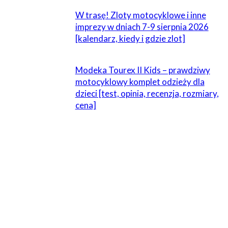
W trasę! Zloty motocyklowe i inne
imprezy w dniach 7-9 sierpnia 2026
[kalendarz, kiedy i gdzie zlot]
Modeka Tourex II Kids – prawdziwy
motocyklowy komplet odzieży dla
dzieci [test, opinia, recenzja, rozmiary,
cena]
ZOSTAW ODPOWIEDŹ
Komentarz:
Proszę wpisać swój komentarz!
Nazwa:*