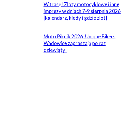
W trasę! Zloty motocyklowe i inne
imprezy w dniach 7-9 sierpnia 2026
[kalendarz, kiedy i gdzie zlot]
Moto Piknik 2026. Unique Bikers
Wadowice zapraszają po raz
dziewiąty!
ZOSTAW ODPOWIEDŹ
Komentarz:
Proszę wpisać swój komentarz!
Nazwa:*