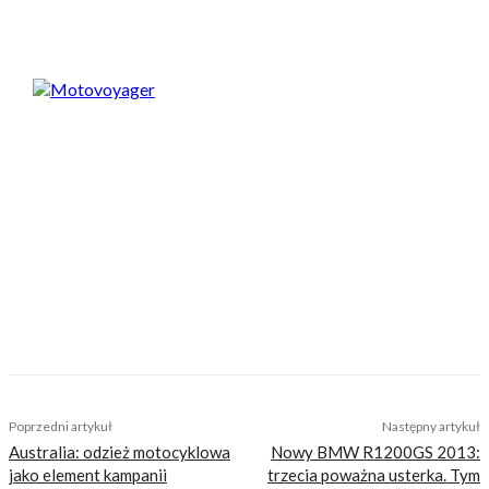
Motovoyager
https://motovoyager.net
Nasi czytelnicy to wybrana grupa ludzi.
Motocykliści, którzy w Internecie szukają
inteligentnej rozrywki, konkretnych porad lub
inspiracji do wyjazdów motocyklowych. Nie
jesteśmy serwisem dla każdego, zdajemy
sobie z tego sprawę i… uważamy, że jest to nasz
atut. Nie znajdziesz u nas artykułów
nastawionych jedynie na kliki, nie wnoszących
niczego merytorycznego. Nasza maksyma to:
informować, radzić, bawić nie zaśmiecając
głów czytelników bezsensownymi treściami.
TAGS
bmw
bmw s1000rr
r1
yamaha
yamaha r1
Poprzedni artykuł
Następny artykuł
Australia: odzież motocyklowa
Nowy BMW R1200GS 2013:
jako element kampanii
trzecia poważna usterka. Tym