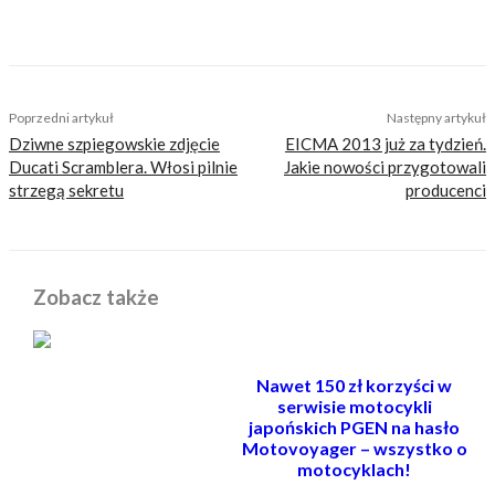
głów czytelników bezsensownymi treściami.
TAGS
nowości
yamaha
yamaha r3
Poprzedni artykuł
Następny artykuł
Dziwne szpiegowskie zdjęcie
EICMA 2013 już za tydzień.
Ducati Scramblera. Włosi pilnie
Jakie nowości przygotowali
strzegą sekretu
producenci
Zobacz także
Nawet 150 zł korzyści w
serwisie motocykli
japońskich PGEN na hasło
Motovoyager – wszystko o
motocyklach!