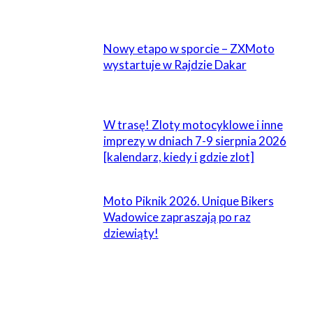
POWIĄZANE
Nowy etapo w sporcie – ZXMoto
wystartuje w Rajdzie Dakar
W trasę! Zloty motocyklowe i inne
imprezy w dniach 7-9 sierpnia 2026
[kalendarz, kiedy i gdzie zlot]
Moto Piknik 2026. Unique Bikers
Wadowice zapraszają po raz
dziewiąty!
ZOSTAW ODPOWIEDŹ
Komentarz: