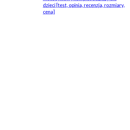
dzieci [test, opinia, recenzja, rozmiary,
cena]
8 KOMENTARZE
Seev
10 czerwca 2014 W 11:35
Aż trzy epickie trasy w samej Norwegii :)
Odpowiedz
Zembron
14 czerwca 2014 W 00:31
W lipcu Tremola, Grimsel Pass, Klausen Pass, Passo san
Gothardo i inne. Dupa mnie juz swedzi. Szwajcaria po raz
drugi! Czas przyszlifowac metzelery :p
Odpowiedz
SRsima
11 lipca 2014 W 12:23