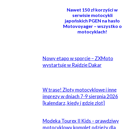
Nawet 150 zł korzyści w
serwisie motocykli
japońskich PGEN na hasło
Motovoyager – wszystko o
motocyklach!
POWIĄZANE
Nowy etapo w sporcie – ZXMoto
wystartuje w Rajdzie Dakar
W trasę! Zloty motocyklowe i inne
imprezy w dniach 7-9 sierpnia 2026
[kalendarz, kiedy i gdzie zlot]
Modeka Tourex II Kids – prawdziwy
motocyklowy komplet odzieży dla