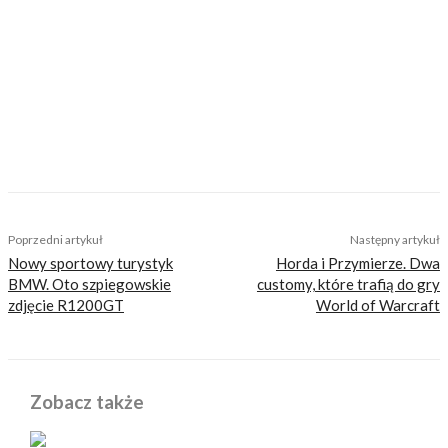
inteligentnej rozrywki, konkretnych porad lub
inspiracji do wyjazdów motocyklowych. Nie
jesteśmy serwisem dla każdego, zdajemy
sobie z tego sprawę i… uważamy, że jest to nasz
atut. Nie znajdziesz u nas artykułów
nastawionych jedynie na kliki, nie wnoszących
niczego merytorycznego. Nasza maksyma to:
informować, radzić, bawić nie zaśmiecając
głów czytelników bezsensownymi treściami.
TAGS
Grossglockner Hochalpenstrasse
najpiękniejsze trasy motocyklowe
passo dello stelvio
Poprzedni artykuł
Następny artykuł
Nowy sportowy turystyk
Horda i Przymierze. Dwa
BMW. Oto szpiegowskie
customy, które trafią do gry
zdjęcie R1200GT
World of Warcraft
Zobacz także