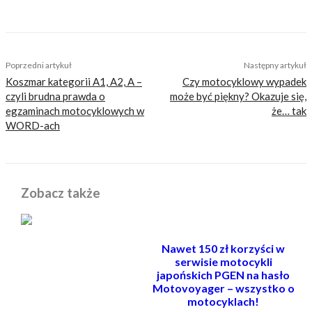
TAGS
caberg
HJC
kaski motocyklowe
kaski szczękowe
ls2
szczękowce
Poprzedni artykuł
Następny artykuł
Koszmar kategorii A1, A2, A –
Czy motocyklowy wypadek
czyli brudna prawda o
może być piękny? Okazuje się,
egzaminach motocyklowych w
że… tak
WORD-ach
Zobacz także
Nawet 150 zł korzyści w
serwisie motocykli
japońskich PGEN na hasło
Motovoyager – wszystko o
motocyklach!