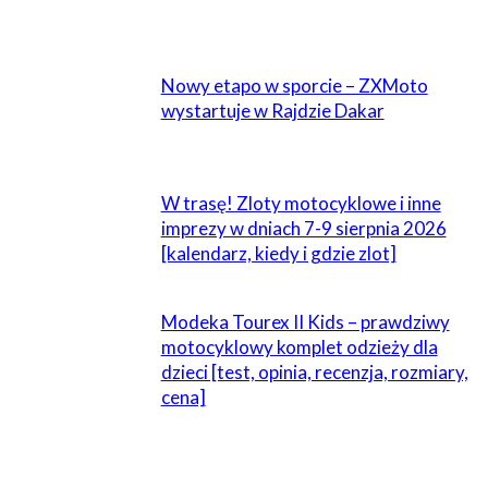
POWIĄZANE
Nowy etapo w sporcie – ZXMoto
wystartuje w Rajdzie Dakar
W trasę! Zloty motocyklowe i inne
imprezy w dniach 7-9 sierpnia 2026
[kalendarz, kiedy i gdzie zlot]
Modeka Tourex II Kids – prawdziwy
motocyklowy komplet odzieży dla
dzieci [test, opinia, recenzja, rozmiary,
cena]
1 KOMENTARZ