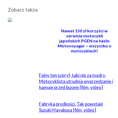
Zobacz także
Nawet 150 zł korzyści w
serwisie motocykli
japońskich PGEN na hasło
Motovoyager – wszystko o
motocyklach!
POWIĄZANE
Fajny ten szeryf, taki nie za mądry.
Motocyklista utrudnia wyprzedzanie i
hamuje przed busem [film, video]
Fabryka prędkości. Tak powstaje
Suzuki Hayabusa [film, video]