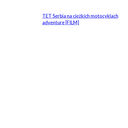
TET Serbia na ciężkich motocyklach
adventure [FILM]
ZOSTAW ODPOWIEDŹ
Komentarz:
Proszę wpisać swój komentarz!
Nazwa:*
Proszę podać swoje imię tutaj
E-
mail:*