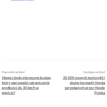
Motovoyager
https://motovoyager.net
Nasi czytelnicy to wybrana grupa ludzi.
Motocykliści, którzy w Internecie szukają
inteligentnej rozrywki, konkretnych porad lub
inspiracji do wyjazdów motocyklowych. Nie
jesteśmy serwisem dla każdego, zdajemy
sobie z tego sprawę i… uważamy, że jest to nasz
atut. Nie znajdziesz u nas artykułów
nastawionych jedynie na kliki, nie wnoszących
niczego merytorycznego. Nasza maksyma to:
informować, radzić, bawić nie zaśmiecając
głów czytelników bezsensownymi treściami.
TAGS
wywiad z motocyklistą
Poprzedni artykuł
Następny artykuł
Niemcy będą pierwszym krajem,
30 000 nowych motocykli i
który wprowadzi ograniczenie
skuterów marki Honda
prędkości do 30 km/h w
sprzedanych przez Hondę
mieście?
Polska