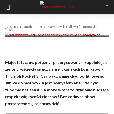
Triumph Rocket 3 – marvelowski Hulk wśród
motocykli [Test, dane techniczne, opis, zalety,
wady, cena]
_SLIDER
Triumph Rocket 3 - marvelowski Hulk wśród motocykli
-
Motovoyager
5 października 2020
Majestatyczny, potężny i przerysowany – zupełnie jak
zielony, wściekły siłacz z amerykańskich komiksów –
Triumph Rocket 3! Czy pakowanie dwuipółlitrowego
silnika do motocykla jest pomysłem absurdalnym
zupełnie bez sensu? A może wręcz to działanie budzące
respekt większości riderów? Bez żadnych obaw
postarałem się to sprawdzić!