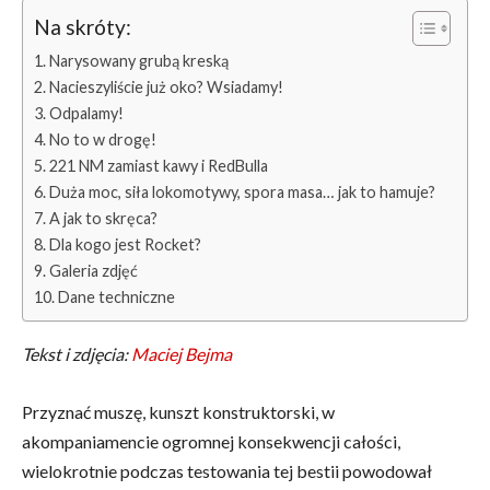
Na skróty:
Narysowany grubą kreską
Nacieszyliście już oko? Wsiadamy!
Odpalamy!
No to w drogę!
221 NM zamiast kawy i RedBulla
Duża moc, siła lokomotywy, spora masa… jak to hamuje?
A jak to skręca?
Dla kogo jest Rocket?
Galeria zdjęć
Dane techniczne
Tekst i zdjęcia:
Maciej Bejma
Przyznać muszę, kunszt konstruktorski, w
akompaniamencie ogromnej konsekwencji całości,
wielokrotnie podczas testowania tej bestii powodował