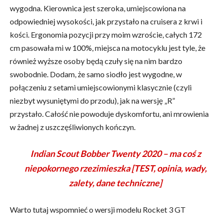
wygodna. Kierownica jest szeroka, umiejscowiona na
odpowiedniej wysokości, jak przystało na cruisera z krwi i
kości. Ergonomia pozycji przy moim wzroście, całych 172
cm pasowała mi w 100%, miejsca na motocyklu jest tyle, że
również wyższe osoby będą czuły się na nim bardzo
swobodnie. Dodam, że samo siodło jest wygodne, w
połączeniu z setami umiejscowionymi klasycznie (czyli
niezbyt wysuniętymi do przodu), jak na wersję „R”
przystało. Całość nie powoduje dyskomfortu, ani mrowienia
w żadnej z uszczęśliwionych kończyn.
Indian Scout Bobber Twenty 2020 – ma coś z
niepokornego rzezimieszka [TEST, opinia, wady,
zalety, dane techniczne]
Warto tutaj wspomnieć o wersji modelu Rocket 3 GT