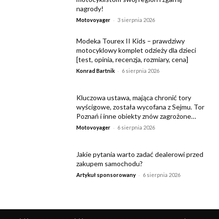
nagrody!
-
Motovoyager
3 sierpnia 2026
Modeka Tourex II Kids – prawdziwy
motocyklowy komplet odzieży dla dzieci
[test, opinia, recenzja, rozmiary, cena]
-
Konrad Bartnik
6 sierpnia 2026
Kluczowa ustawa, mająca chronić tory
wyścigowe, została wycofana z Sejmu. Tor
Poznań i inne obiekty znów zagrożone…
-
Motovoyager
6 sierpnia 2026
Jakie pytania warto zadać dealerowi przed
zakupem samochodu?
-
Artykuł sponsorowany
6 sierpnia 2026