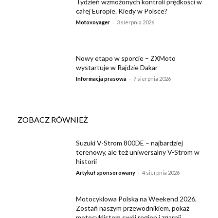
Tydzień wzmożonych kontroli prędkości w
całej Europie. Kiedy w Polsce?
-
Motovoyager
3 sierpnia 2026
Nowy etapo w sporcie – ZXMoto
wystartuje w Rajdzie Dakar
-
Informacja prasowa
7 sierpnia 2026
ZOBACZ RÓWNIEŻ
Suzuki V-Strom 800DE – najbardziej
terenowy, ale też uniwersalny V-Strom w
historii
-
Artykuł sponsorowany
4 sierpnia 2026
Motocyklowa Polska na Weekend 2026.
Zostań naszym przewodnikiem, pokaż
motocyklistom swój region i zgarnij