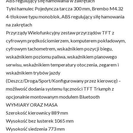
ABS regulujący siłę hamowania w zakrętach
Tylni hamulec Pojedyncza tarcza 300 mm, Brembo M4.32
4-tłokowe typu monoblok, ABS regulujący siłę hamowania
na zakrętach
Przyrządy Wielofunkcyjny zestaw przyrządów TFT z
cyfrowym prędkościomierzem, komputerem pokładowym,
cyfrowym tachometrem, wskaźnikiem pozycji biegu,
wskaźnikiem poziomu paliwa, wskaźnikiem planowego
serwisu, wskaźnikiem temperatury otoczenia, zegarem i
wskaźnikiem trybów jazdy
(Deszcz/Droga/Sport/Konfigurowany przez kierowcę) –
możliwość dodania systemu łączności TFT Triumph z
opcjonalnie montowanym modułem Bluetooth
WYMIARY ORAZ MASA
Szerokość kierownicy 889 mm
Wysokość bez lusterek 1065 mm
Wysokość siedzenia 773 mm