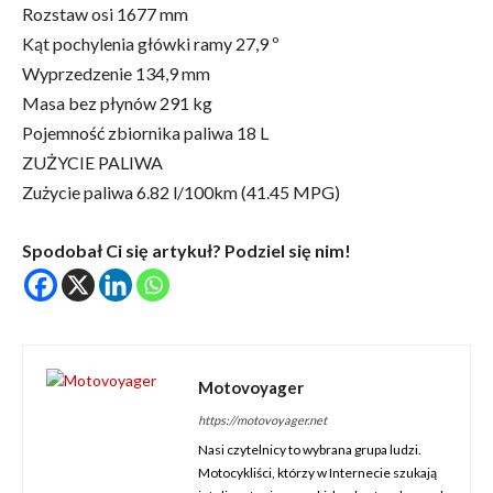
Rozstaw osi 1677 mm
Kąt pochylenia główki ramy 27,9 º
Wyprzedzenie 134,9 mm
Masa bez płynów 291 kg
Pojemność zbiornika paliwa 18 L
ZUŻYCIE PALIWA
Zużycie paliwa 6.82 l/100km (41.45 MPG)
Spodobał Ci się artykuł? Podziel się nim!
Motovoyager
https://motovoyager.net
Nasi czytelnicy to wybrana grupa ludzi.
Motocykliści, którzy w Internecie szukają