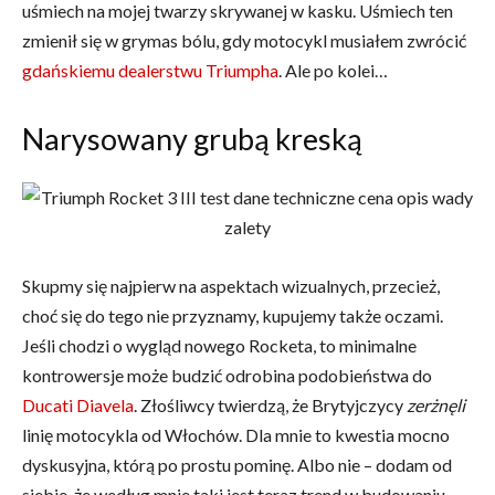
uśmiech na mojej twarzy skrywanej w kasku. Uśmiech ten
zmienił się w grymas bólu, gdy motocykl musiałem zwrócić
gdańskiemu dealerstwu Triumpha
. Ale po kolei…
Narysowany grubą kreską
Skupmy się najpierw na aspektach wizualnych, przecież,
choć się do tego nie przyznamy, kupujemy także oczami.
Jeśli chodzi o wygląd nowego Rocketa, to minimalne
kontrowersje może budzić odrobina podobieństwa do
Ducati Diavela
. Złośliwcy twierdzą, że Brytyjczycy
zerżnęli
linię motocykla od Włochów. Dla mnie to kwestia mocno
dyskusyjna, którą po prostu pominę. Albo nie – dodam od
siebie, że według mnie taki jest teraz trend w budowaniu