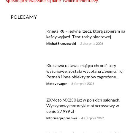
sposób przetwarzane są dane Twoich komentarzy.
POLECAMY
Kriega R8 – jedyna rzecz, którą zabieram na
każdy wyjazd. Test torby biodrowej
-
Michał Brzozowski
2 sierpnia 2026
Kluczowa ustawa, mająca chronić tory
wyścigowe, została wycofana z Sejmu. Tor
Poznań i inne obiekty znów zagrożone…
-
Motovoyager
6 sierpnia 2026
ZXMoto MX250 już w polskich salonach.
Wyczynowy motocykl motocrossowy w
cenie 27 999 zł
-
Informacja prasowa
4 sierpnia 2026