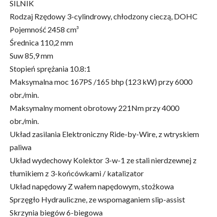
SILNIK
Rodzaj Rzędowy 3-cylindrowy, chłodzony cieczą, DOHC
Pojemność 2458 cm³
Średnica 110,2 mm
Suw 85,9 mm
Stopień sprężania 10.8:1
Maksymalna moc 167PS /165 bhp (123 kW) przy 6000
obr./min.
Maksymalny moment obrotowy 221Nm przy 4000
obr./min.
Układ zasilania Elektroniczny Ride-by-Wire, z wtryskiem
paliwa
Układ wydechowy Kolektor 3-w-1 ze stali nierdzewnej z
tłumikiem z 3-końcówkami / katalizator
Układ napędowy Z wałem napędowym, stożkowa
Sprzęgło Hydrauliczne, ze wspomaganiem slip-assist
Skrzynia biegów 6-biegowa