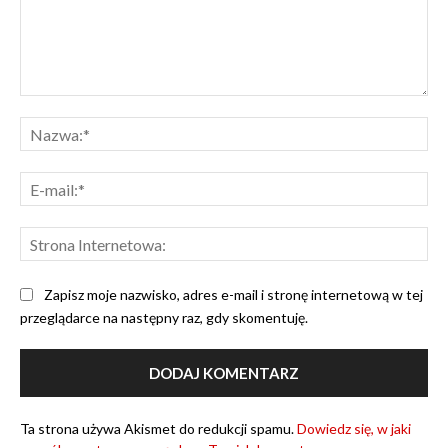
Komentarz:
Na
E-
mai
Str
Int
Zapisz moje nazwisko, adres e-mail i stronę internetową w tej
przeglądarce na następny raz, gdy skomentuję.
Ta strona używa Akismet do redukcji spamu.
Dowiedz się, w jaki