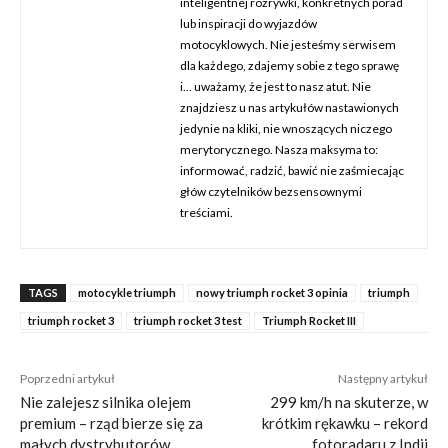
inteligentnej rozrywki, konkretnych porad
lub inspiracji do wyjazdów
motocyklowych. Nie jesteśmy serwisem
dla każdego, zdajemy sobie z tego sprawę
i… uważamy, że jest to nasz atut. Nie
znajdziesz u nas artykułów nastawionych
jedynie na kliki, nie wnoszących niczego
merytorycznego. Nasza maksyma to:
informować, radzić, bawić nie zaśmiecając
głów czytelników bezsensownymi
treściami.
TAGS
motocykle triumph
nowy triumph rocket 3 opinia
triumph
triumph rocket 3
triumph rocket 3 test
Triumph Rocket III
Poprzedni artykuł
Następny artykuł
Nie zalejesz silnika olejem
299 km/h na skuterze, w
premium – rząd bierze się za
krótkim rękawku – rekord
małych dystrybutorów
fotoradaru z Indii