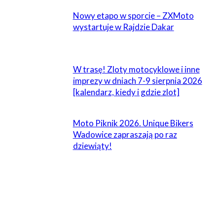
Nowy etapo w sporcie – ZXMoto
wystartuje w Rajdzie Dakar
W trasę! Zloty motocyklowe i inne
imprezy w dniach 7-9 sierpnia 2026
[kalendarz, kiedy i gdzie zlot]
Moto Piknik 2026. Unique Bikers
Wadowice zapraszają po raz
dziewiąty!
ZOSTAW ODPOWIEDŹ
Komentarz: