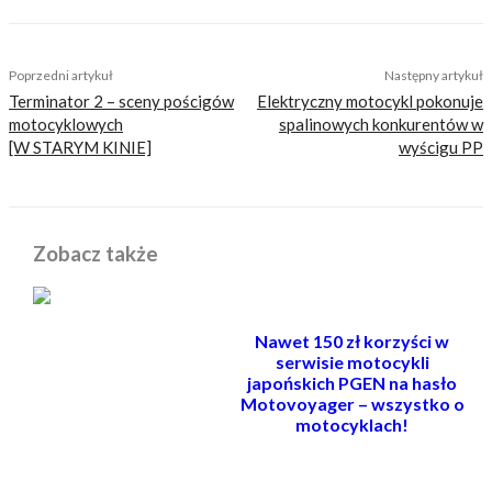
TAGS
ciekawostki
motocykle elektryczne
technologie
Poprzedni artykuł
Następny artykuł
Terminator 2 – sceny pościgów
Elektryczny motocykl pokonuje
motocyklowych
spalinowych konkurentów w
[W STARYM KINIE]
wyścigu PP
Zobacz także
Nawet 150 zł korzyści w
serwisie motocykli
japońskich PGEN na hasło
Motovoyager – wszystko o
motocyklach!
POWIĄZANE