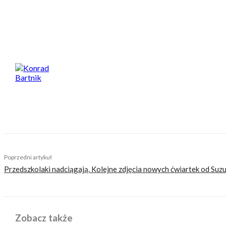
zdecydowanie przewyższał europejską konkurencję.
Spodobał Ci się artykuł? Podziel się nim!
Konrad Bartnik
Motocyklista, perkusista, ojciec, wielbiciel dobrej ku
klasyczne nakedy ze szprychami i okrągłą lampą. Na 
Poprzedni artykuł
Przedszkolaki nadciągają. Kolejne zdjęcia nowych ćwiartek od Suzu
Zobacz także