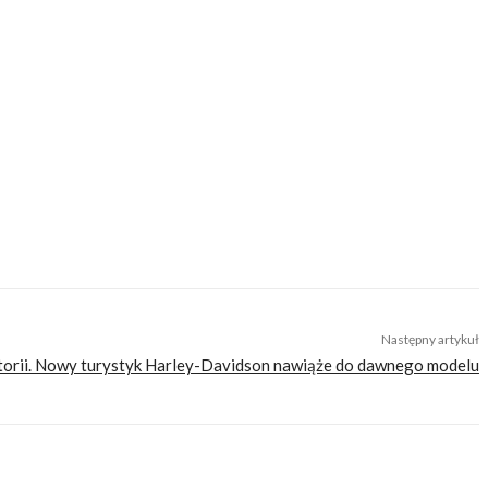
, po asfalcie i bezdrożach. Lubi wszystko, co ma dwa koła, a najbardziej
nie miał wypadku. Bywa całkiem zabawny.
Następny artykuł
istorii. Nowy turystyk Harley-Davidson nawiąże do dawnego modelu