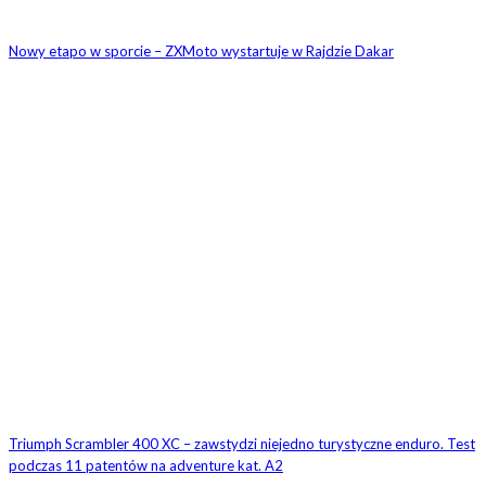
Nowy etapo w sporcie – ZXMoto wystartuje w Rajdzie Dakar
Triumph Scrambler 400 XC – zawstydzi niejedno turystyczne enduro. Test
podczas 11 patentów na adventure kat. A2