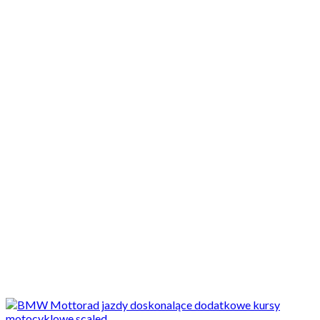
Motocykle nowe
Motocykle używane
Akcesoria
Porady
Newsy
Krajowe
Międzynarodowe
Sport
Ekstra
Felietony
Wywiady
Quizy
Galerie
Video
Rowery
Newsy
Krajowe
Doskonalenie techniki jazdy motocyklem, czyli
motocyklowe szkolenia torowe, offroadowe, indywidualne 2020 -...