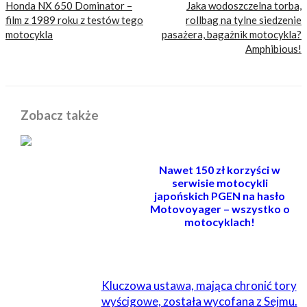
Honda NX 650 Dominator –
Jaka wodoszczelna torba,
film z 1989 roku z testów tego
rollbag na tylne siedzenie
motocykla
pasażera, bagażnik motocykla?
Amphibious!
Zobacz także
Nawet 150 zł korzyści w
serwisie motocykli
japońskich PGEN na hasło
Motovoyager – wszystko o
motocyklach!
POWIĄZANE
Kluczowa ustawa, mająca chronić tory
wyścigowe, została wycofana z Sejmu.