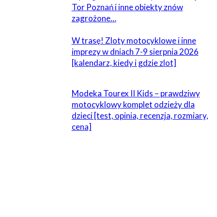
Tor Poznań i inne obiekty znów
zagrożone…
W trasę! Zloty motocyklowe i inne
imprezy w dniach 7-9 sierpnia 2026
[kalendarz, kiedy i gdzie zlot]
Modeka Tourex II Kids – prawdziwy
motocyklowy komplet odzieży dla
dzieci [test, opinia, recenzja, rozmiary,
cena]
ZOSTAW ODPOWIEDŹ
Komentarz: