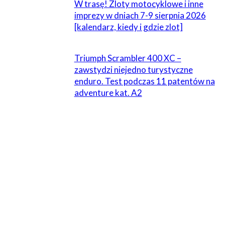
W trasę! Zloty motocyklowe i inne
imprezy w dniach 7-9 sierpnia 2026
[kalendarz, kiedy i gdzie zlot]
Triumph Scrambler 400 XC –
zawstydzi niejedno turystyczne
enduro. Test podczas 11 patentów na
adventure kat. A2
ZOSTAW ODPOWIEDŹ
Komentarz:
Proszę wpisać swój komentarz!
Nazwa:*