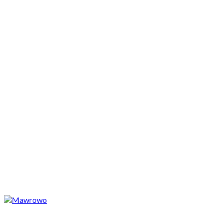
Motocykle nowe
Motocykle używane
Akcesoria
Porady
Newsy
Krajowe
Międzynarodowe
Sport
Ekstra
Felietony
Wywiady
Quizy
Galerie
Video
Rowery
_SLIDER
Park Narodowy Mawrowo, Macedonia. Łukami wśród gór