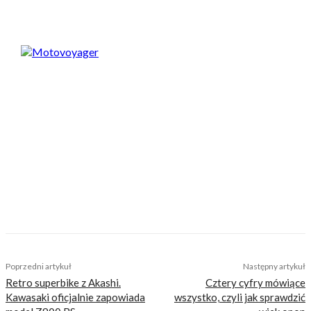
Motovoyager
https://motovoyager.net
Nasi czytelnicy to wybrana grupa ludzi.
Motocykliści, którzy w Internecie szukają
inteligentnej rozrywki, konkretnych porad lub
inspiracji do wyjazdów motocyklowych. Nie
jesteśmy serwisem dla każdego, zdajemy
sobie z tego sprawę i… uważamy, że jest to nasz
atut. Nie znajdziesz u nas artykułów
nastawionych jedynie na kliki, nie wnoszących
niczego merytorycznego. Nasza maksyma to:
informować, radzić, bawić nie zaśmiecając
głów czytelników bezsensownymi treściami.
TAGS
macedonia
mawrowo
trasy motocyklowe
Poprzedni artykuł
Następny artykuł
Retro superbike z Akashi.
Cztery cyfry mówiące
Kawasaki oficjalnie zapowiada
wszystko, czyli jak sprawdzić