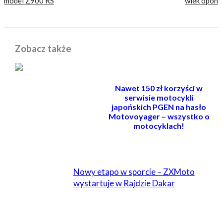
model Z900 RS
wiek opon
Zobacz także
Nawet 150 zł korzyści w
serwisie motocykli
japońskich PGEN na hasło
Motovoyager – wszystko o
motocyklach!
POWIĄZANE
Nowy etapo w sporcie – ZXMoto
wystartuje w Rajdzie Dakar