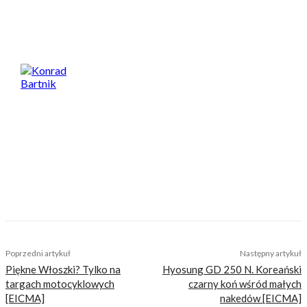
Spodobał Ci się artykuł? Podziel się nim!
Konrad Bartnik
Motocyklista, perkusista, ojciec, wielbiciel
dobrej kuchni i dużych porcji. Jego największa
miłość to motocyklowe podróże – bliskie i
dalekie, po asfalcie i bezdrożach. Lubi
wszystko, co ma dwa koła, a najbardziej
klasyczne nakedy ze szprychami i okrągłą
lampą. Na co dzień drapie szutry starym
japońskim dual sportem. Nie zbiera mandatów
i nigdy nie miał wypadku. Bywa całkiem
zabawny.
TAGS
bimota
bimota bb3
eicma
nowości
Poprzedni artykuł
Następny artykuł
Piękne Włoszki? Tylko na
Hyosung GD 250 N. Koreański
targach motocyklowych
czarny koń wśród małych
[EICMA]
nakedów [EICMA]