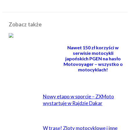
Zobacz także
Nawet 150 zł korzyści w
serwisie motocykli
japońskich PGEN na hasło
Motovoyager – wszystko o
motocyklach!
POWIĄZANE
Nowy etapo w sporcie – ZXMoto
wystartuje w Rajdzie Dakar
W trasę! Zloty motocyklowe i inne