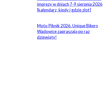
imprezy w dniach 7-9 sierpnia 2026
[kalendarz, kiedy i gdzie zlot]
Moto Piknik 2026. Unique Bikers
Wadowice zapraszają po raz
dziewiąty!
ZOSTAW ODPOWIEDŹ
Komentarz:
Proszę wpisać swój komentarz!
Nazwa:*
Proszę podać swoje imię tutaj