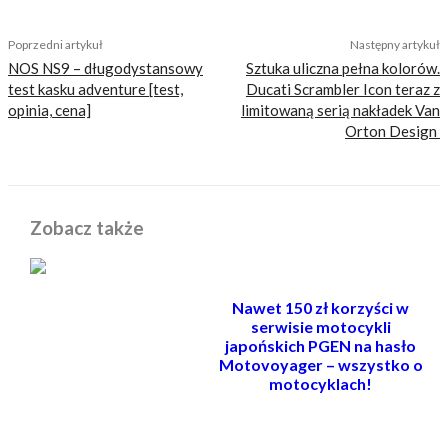
Poprzedni artykuł
Następny artykuł
NOS NS9 – długodystansowy
Sztuka uliczna pełna kolorów.
test kasku adventure [test,
Ducati Scrambler Icon teraz z
opinia, cena]
limitowaną serią nakładek Van
Orton Design
Zobacz także
Nawet 150 zł korzyści w
serwisie motocykli
japońskich PGEN na hasło
Motovoyager – wszystko o
motocyklach!
POWIĄZANE