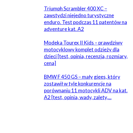
Triumph Scrambler 400 XC –
zawstydzi niejedno turystyczne
enduro. Test podczas 11 patentów na
adventure kat. A2
Modeka Tourex II Kids – prawdziwy
motocyklowy komplet odzieży dla
dzieci [test, opinia, recenzja, rozmiary,
cena]
BMW F 450 GS – mały giees, który
zostawił w tyle konkurencję na
porównaniu 11 motocykli ADV na kat.
A2 [test, opinia, wady, zalety,...
ZOSTAW ODPOWIEDŹ
Komentarz: