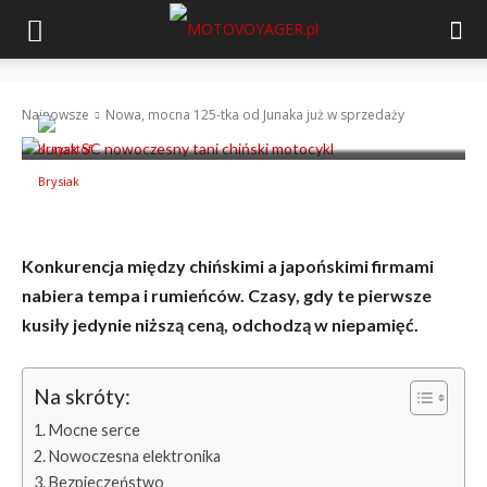
Nowa, mocna 125-tka od Junaka już w sprzedaży
Najnowsze
Nowa, mocna 125-tka od Junaka już w sprzedaży
-
Krzysztof Brysiak
30 sierpnia 2021
Konkurencja między chińskimi a japońskimi firmami
nabiera tempa i rumieńców. Czasy, gdy te pierwsze
kusiły jedynie niższą ceną, odchodzą w niepamięć.
Na skróty:
Mocne serce
Nowoczesna elektronika
Bezpieczeństwo