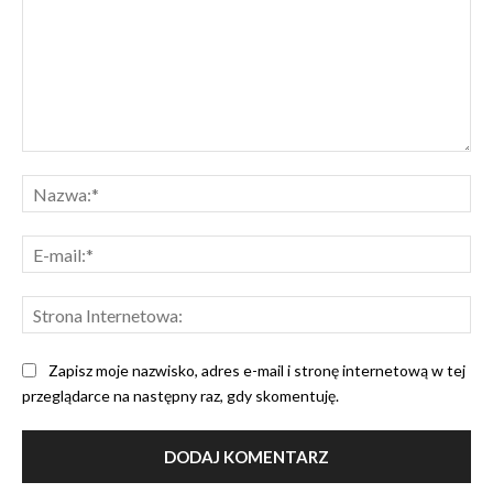
Komentarz:
Na
E-
mai
Str
Int
Zapisz moje nazwisko, adres e-mail i stronę internetową w tej
przeglądarce na następny raz, gdy skomentuję.