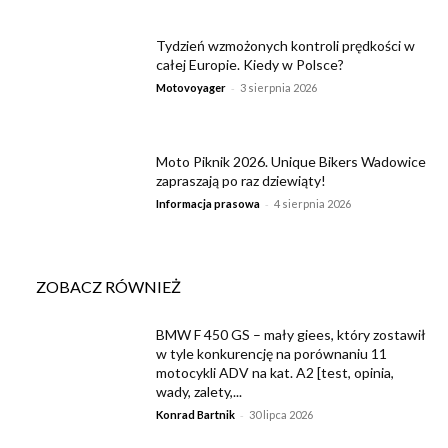
Tydzień wzmożonych kontroli prędkości w
całej Europie. Kiedy w Polsce?
-
Motovoyager
3 sierpnia 2026
Moto Piknik 2026. Unique Bikers Wadowice
zapraszają po raz dziewiąty!
-
Informacja prasowa
4 sierpnia 2026
ZOBACZ RÓWNIEŻ
BMW F 450 GS – mały giees, który zostawił
w tyle konkurencję na porównaniu 11
motocykli ADV na kat. A2 [test, opinia,
wady, zalety,...
-
Konrad Bartnik
30 lipca 2026