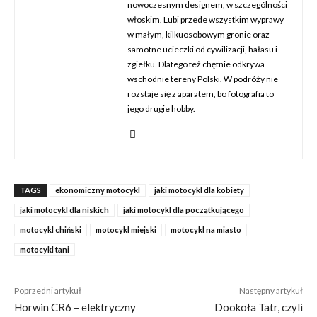
nowoczesnym designem, w szczególności
włoskim. Lubi przede wszystkim wyprawy
w małym, kilkuosobowym gronie oraz
samotne ucieczki od cywilizacji, hałasu i
zgiełku. Dlatego też chętnie odkrywa
wschodnie tereny Polski. W podróży nie
rozstaje się z aparatem, bo fotografia to
jego drugie hobby.
TAGS
ekonomiczny motocykl
jaki motocykl dla kobiety
jaki motocykl dla niskich
jaki motocykl dla początkującego
motocykl chiński
motocykl miejski
motocykl na miasto
motocykl tani
Poprzedni artykuł
Następny artykuł
Horwin CR6 – elektryczny
Dookoła Tatr, czyli