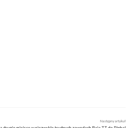
ię mijanymi widokami. Miłośnik prostych, klasycznych maszyn, potrafiący
raz samotne ucieczki od cywilizacji, hałasu i zgiełku. Dlatego też chętnie
Następny artykuł
a drugie miejsce w niezwykle trudnych zawodach Baja TT do Pinhal