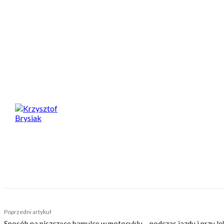
Fot: imotorbike.my
Spodobał Ci się artykuł? Podziel się nim!
Krzysztof Brysiak
Pasją motocyklową zarażony od dziecka, kiedy to wyo
zachwycić się również nowoczesnym designem, w szcz
odkrywa wschodnie tereny Polski. W podróży nie rozst
TAGS
benelli
benelli G1200
nowy duży turystyk benelli
Poprzedni artykuł
Sposób na piszczące hamulce w motocyklu – podczas jazdy i przy 