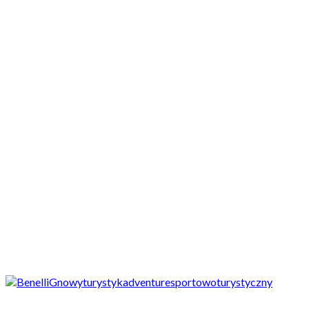
Motocykle nowe
Motocykle używane
Akcesoria
Porady
Newsy
Krajowe
Międzynarodowe
Sport
Ekstra
Felietony
Wywiady
Quizy
Galerie
Video
Rowery
nowości
Benelli G1200 – nowy, włoski, duży turystyk napędzany trzycylindr