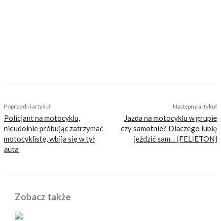
inteligentnej rozrywki, konkretnych porad lub
inspiracji do wyjazdów motocyklowych. Nie
jesteśmy serwisem dla każdego, zdajemy
sobie z tego sprawę i… uważamy, że jest to nasz
atut. Nie znajdziesz u nas treści nastawionej
jedynie na kliki, która nie wnosi niczego
merytorycznego. Nasza maksyma to:
informować, radzić, bawić nie zaśmiecając
głów czytelników bezsensownymi treściami.
Wchodzisz w to?
Poprzedni artykuł
Następny artykuł
Policjant na motocyklu,
Jazda na motocyklu w grupie
nieudolnie próbując zatrzymać
czy samotnie? Dlaczego lubię
motocyklistę, wbija się w tył
jeździć sam… [FELIETON]
auta
Zobacz także