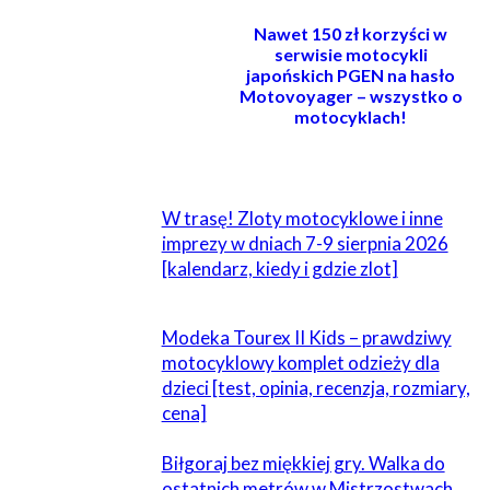
Nawet 150 zł korzyści w
serwisie motocykli
japońskich PGEN na hasło
Motovoyager – wszystko o
motocyklach!
POWIĄZANE
W trasę! Zloty motocyklowe i inne
imprezy w dniach 7-9 sierpnia 2026
[kalendarz, kiedy i gdzie zlot]
Modeka Tourex II Kids – prawdziwy
motocyklowy komplet odzieży dla
dzieci [test, opinia, recenzja, rozmiary,
cena]
Biłgoraj bez miękkiej gry. Walka do
ostatnich metrów w Mistrzostwach