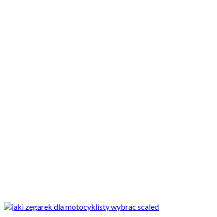
Motocykle nowe
Motocykle używane
Akcesoria
Porady
Newsy
Krajowe
Międzynarodowe
Sport
Ekstra
Felietony
Wywiady
Quizy
Galerie
Video
Rowery
Najnowsze
Jaki zegarek dla motocyklisty wybrać? Poznajcie markę CT
Scruderia