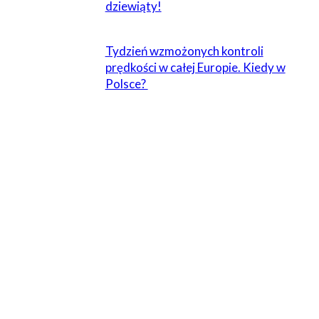
dziewiąty!
Tydzień wzmożonych kontroli
prędkości w całej Europie. Kiedy w
Polsce?
ZOSTAW ODPOWIEDŹ
Komentarz:
Proszę wpisać swój komentarz!
Nazwa:*
Proszę podać swoje imię tutaj
E-