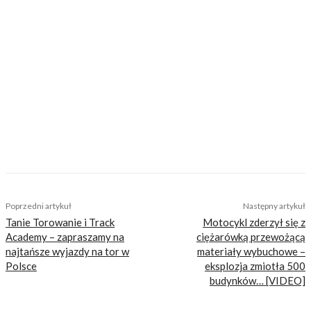
kółek, a co lepsze, początkowo zamiast za
dziewczynami, oglądał się za przejeżdżającymi
motocyklami. Ta choroba została mu po dziś
dzień i nie ma ochoty się z niej leczyć. Fan
garażowych posiedzeń i dłubania przy
motocyklach przy akompaniamencie Dire
Straits. Po godzinach amatorsko toruje i często
podróżuje motocyklem, szczególnie upodobał
sobie wyjazdy pod namiot. Zapalony fan
MotoGP i Marqueza. Plany na przyszłość wiąże
z motocyklami – i prywatnie, i w pracy.
TAGS
ducati
Ducati Unica
Poprzedni artykuł
Następny artykuł
Tanie Torowanie i Track
Motocykl zderzył się z
Academy – zapraszamy na
ciężarówką przewożącą
najtańsze wyjazdy na tor w
materiały wybuchowe –
Polsce
eksplozja zmiotła 500
budynków… [VIDEO]